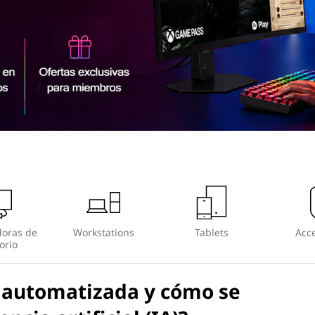
oras de
Workstations
Tablets
Acce
orio
a automatizada y cómo se