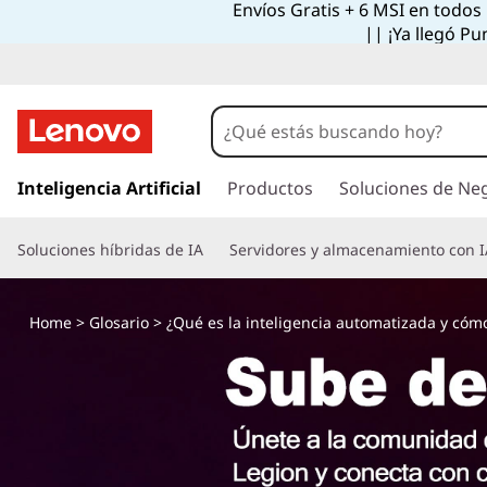
Envíos Gratis + 6 MSI en todos
|| ¡Ya llegó Pu
I
r
Inteligencia Artificial
Productos
Soluciones de Ne
a
l
Soluciones híbridas de IA
Servidores y almacenamiento con I
c
o
n
Home
>
Glosario
> ¿Qué es la inteligencia automatizada y cómo s
t
e
n
i
d
o
p