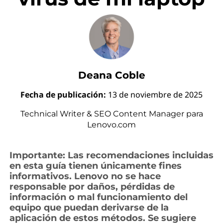
a
r
v
i
Deana Coble
r
Fecha de publicación:
13 de noviembre de 2025
u
Technical Writer & SEO Content Manager para
s
Lenovo.com
d
Importante: Las recomendaciones incluidas
en esta guía tienen únicamente fines
e
informativos. Lenovo no se hace
responsable por daños, pérdidas de
m
información o mal funcionamiento del
equipo que puedan derivarse de la
i
aplicación de estos métodos. Se sugiere