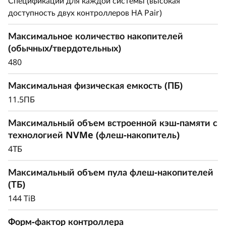
r
Спецификации для каждой системы (высокая
доступность двух контроллеров HA Pair)
a
Максимально эффективно используйте
доступное пространство для стабильной
Максимальное количество накопителей
y
производительности, необходимой для работы
(обычных/твердотельных)
с критически важными рабочими нагрузками.
480
Максимальная физическая емкость (ПБ)
11.5ПБ
Максимальный объем встроенной кэш-памяти с
технологией NVMe (флеш-накопитель)
4ТБ
Максимальный объем пула флеш-накопителей
(ТБ)
144 TiB
Форм-фактор контроллера