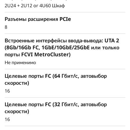
Интеллектуальные и
2U24 + 2U12 or 4U60 Шкаф
комплексные
Разъемы расширения PCIe
возможности
8
управления данными
Встроенные интерфейсы ввода-вывода: UTA 2
(8Gb/16Gb FC, 1GbE/10GbE/25GbE или только
Унифицированная архитектура бесшовно
порты FCVI MetroCluster)
управляет блочными, файловыми и
Не применимо
объектными рабочими нагрузками как
локально, так и в облаке, через единый
Целевые порты FC (64 Гбит/с, автовыбор
интерфейс управления, обеспечивая
скорости)
эффективный и непрерывный
16
пользовательский опыт.
Целевые порты FC (32 Гбит/с, автовыбор
Удовлетворяет требования современных
скорости)
рабочих нагрузок, устраняет изолированность
16
СХД и снижает задержки, обеспечивая
простоту масштабирования.