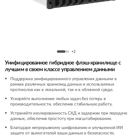
m
D
M
5
Гибридный массив ThinkSystem DM5200H
2
на основе флеш-памяти
+2
Унифицированное гибридное флэш-хранилище с
0
лучшим в своем классе управлением данными
0
Поддержка унифицированного управления данными в
рамках различных хранилищ данных и используемых
H
протоколов как в локальной, так и в облачной среде.
Ускоряйте выполнение любых задач без потерь в
H
производительности, обеспечив стабильную работу.
Устраняйте изолированность СХД и задержки при передаче
y
данных, обеспечив простоту при масштабировании.
b
Благодаря непрерывному шифрованию и улучшенной ИИ
защите от вымогателей ваши данные в безопасности.