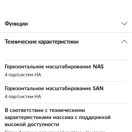
r
i
Функции
d
Технические характеристики
Баланс между
F
производительностью и
l
эффективностью
Горизонтальное масштабирование NAS
a
4 пар/систем HA
s
Идеально для предприятий средних размеров,
Горизонтальное масштабирование SAN
которые требуют повышенной
h
производительности и емкости. Модель
4 пар/систем HA
DM5200H работает на 50 % быстрее в
A
В соответствии с техническими
сравнении с системой предыдущего поколения,
характеристиками массива с поддержкой
что делает ее универсальной для организаций,
r
высокой доступности
которые стремятся найти баланс между
производительностью и рентабельностью.