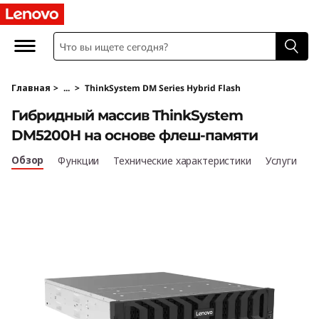
T
h
i
Главная
>
...
>
ThinkSystem DM Series Hybrid Flash
n
Гибридный массив ThinkSystem
k
DM5200H на основе флеш-памяти
S
Обзор
Функции
Технические характеристики
Услуги
y
s
t
e