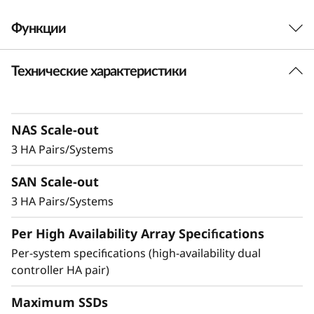
-
Функции
F
Технические характеристики
Мощная
l
производительность и
a
защита данных без
NAS Scale-out
s
3 HA Pairs/Systems
компромиссовощная
h
SAN Scale-out
производительность и
A
3 HA Pairs/Systems
защита данных без
r
Per High Availability Array Specifications
компромиссов
Per-system specifications (high-availability dual
r
controller HA pair)
Идеально для малых бизнесов или
a
департаментов крупных организаций. Модель
Maximum SSDs
DM3200F работает на 23 % быстрее в