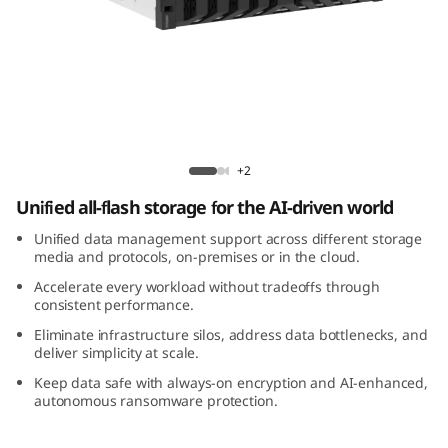
m
D
M
3
Lenovo ThinkSystem DM3200F All-Flash
2
Array
+2
Unified all-flash storage for the AI-driven world
0
Unified data management support across different storage
0
media and protocols, on-premises or in the cloud.
Accelerate every workload without tradeoffs through
F
consistent performance.
Eliminate infrastructure silos, address data bottlenecks, and
A
deliver simplicity at scale.
l
Keep data safe with always-on encryption and AI-enhanced,
autonomous ransomware protection.
l