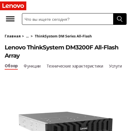
T
h
i
Главная
>
...
>
ThinkSystem DM Series All-Flash
n
Lenovo ThinkSystem DM3200F All-Flash
k
Array
S
Обзор
Функции
Технические характеристики
Услуги
y
s
t
e