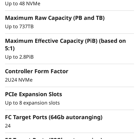
y
Up to 48 NVMe
сравнении с системой предыдущего поколения
и предлагает корпоративный уровень
Maximum Raw Capacity (PB and TB)
стоимости и функциональности базовой
Up to 737TB
системы хранения на основе флеш-памяти.
Maximum Effective Capacity (PiB) (based on
Максимально эффективно используйте
5:1)
доступное пространство для стабильной
Up to 2.8PiB
производительности, необходимой для работы
с критически важными рабочими нагрузками.
Controller Form Factor
2U24 NVMe
PCIe Expansion Slots
Up to 8 expansion slots
FC Target Ports (64Gb autoranging)
24