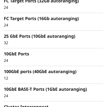
FC Target Ports (32Gb autoranging)
24
FC Target Ports (16Gb autoranging)
Интеллектуальные и
24
комплексные
25 GbE Ports (10GbE autoranging)
возможности
32
управления данными
10GbE Ports
24
Унифицированная архитектура бесшовно
управляет блочными, файловыми и
100GbE ports (40GbE autoranging)
объектными рабочими нагрузками как
12
локально, так и в облаке, через единый
интерфейс управления, обеспечивая
10GbE BASE-T Ports (1GbE autoranging)
эффективный и непрерывный
24
пользовательский опыт.
Cluster Interconnect