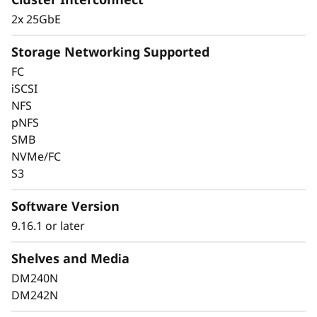
Удовлетворяет требования современных
2x 25GbE
рабочих нагрузок, устраняет изолированность
СХД и снижает задержки, обеспечивая
Storage Networking Supported
простоту масштабирования.
FC
iSCSI
NFS
pNFS
SMB
NVMe/FC
S3
Software Version
9.16.1 or later
Shelves and Media
DM240N
Обеспечьте доступность
DM242N