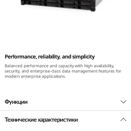
m
D
E
4
ThinkSystem DE4000H 2U12 LFF Hybrid
0
Flash Array
Performance, reliability, and simplicity
0
Balanced performance and capacity with high availability,
security, and enterprise-class data management features for
0
modern enterprise applications.
H
2
Функции
U
Технические характеристики
Производительность и доступность
1
Гибридная система хранения данных Lenovo