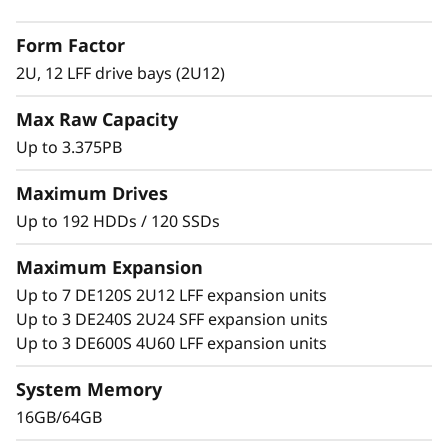
2
ThinkSystem серии DE с алгоритмами
Form Factor
адаптивного кэширования была создана для
L
таких рабочих нагрузок, как потоковые
2U, 12 LFF drive bays (2U12)
приложения с большим количеством операций
F
Max Raw Capacity
ввода-вывода или высокими требованиями к
пропускной способности, а также
F
Up to 3.375PB
консолидации высокопроизводительных
H
систем хранения данных.
Maximum Drives
Up to 192 HDDs / 120 SSDs
y
Эти системы предназначены для резервного
копирования и восстановления,
Maximum Expansion
b
высокопроизводительных вычислений,
Up to 7 DE120S 2U12 LFF expansion units
больших данных, аналитики и виртуализации,
r
Up to 3 DE240S 2U24 SFF expansion units
однако они прекрасно проявляют себя и в
Up to 3 DE600S 4U60 LFF expansion units
универсальных вычислительных средах.
i
System Memory
d
Система Lenovo ThinkSystem серии DE
16GB/64GB
обеспечивает доступность до 99,9999 %