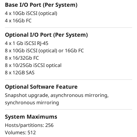
F
благодаря путям ввода-вывода с полным
Base I/O Port (Per System)
резервированием, расширенным функциям
l
4 x 10Gb iSCSI (optical)
защиты данных и широким диагностическим
4 x 16Gb FC
возможностям.
a
Optional I/O Port (Per System)
Кроме того, это в высшей степени безопасная
s
4 x 1 Gb iSCSI RJ-45
система: благодаря надежным механизмам
8 x 10Gb iSCSI (optical) or 16Gb FC
h
защиты критически важные бизнес-данные и
8 x 16/32Gb FC
конфиденциальная личная информация Ваших
8 x 10/25Gb iSCSI optical
A
заказчиков надежно защищены.
8 x 12GB SAS
r
Optional Software Feature
r
Snapshot upgrade, asynchronous mirroring,
synchronous mirroring
a
System Maximums
y
Hosts/partitions: 256
Volumes: 512