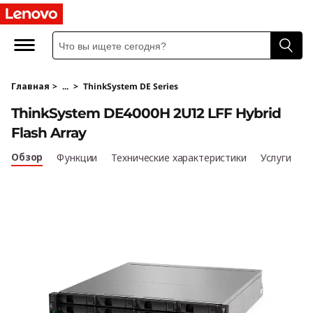
T
h
i
Главная
>
...
>
ThinkSystem DE Series
n
ThinkSystem DE4000H 2U12 LFF Hybrid
k
Flash Array
S
Обзор
Функции
Технические характеристики
Услуги
y
s
t
e