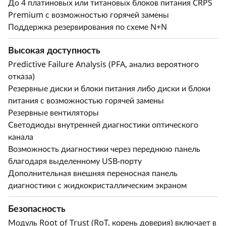
До 4 платиновых или титановых блоков питания CRPS
ч
поколения устраняет узкие места между
Premium с возможностью горячей замены
слотами расширения и накопителями NVMe.
и
Поддержка резервирования по схеме N+N
SR860 V4 поддерживает на 4 слота PCIe 5-го
х
поколения больше*. Поддерживает до четырех
Высокая доступность
полноразмерных графических процессоров
Predictive Failure Analysis (PFA, анализ вероятного
н
корпоративного класса и 32 E3.S или 24 2,5-
отказа)
дюймовых диска NVMe с прямым
Резервные диски и блоки питания либо диски и блоки
а
подключением, обеспечивая ваш бизнес
питания с возможностью горячей замены
технологиями с исключительной
г
Резервные вентиляторы
производительностью и ценностью,
Светодиоды внутренней диагностики оптического
необходимыми для рабочих нагрузок
р
канала
корпоративного класса.
Возможность диагностики через переднюю панель
у
благодаря выделенному USB-порту
* По сравнению с ThinkSystem SR860 V3
Дополнительная внешняя переносная панель
з
диагностики с жидкокристаллическим экраном
о
Безопасность
к
Модуль Root of Trust (RoT, корень доверия) включает в