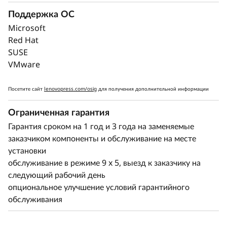
вероятного отказа и обнаружение ошибок для
Поддержка ОС
сокращения времени простоя, а диагностика
оптического канала позволит выявить
Microsoft
неисправности в кратчайшие сроки и быстрее
Red Hat
возобновить работу.
SUSE
VMware
Встроенный контроллер XClarity Controller от
Lenovo представляет собой мини-компьютер,
Посетите сайт
lenovopress.com/osig
для получения дополнительной информации
который обеспечивает удаленный мониторинг
Ограниченная гарантия
ключевых показателей работоспособности,
таких как температура и напряжение, а также
Гарантия сроком на 1 год и 3 года на заменяемые
управляет состояниями питания системы, даже
заказчиком компоненты и обслуживание на месте
если оборудование выключено.
установки
обслуживание в режиме 9 x 5, выезд к заказчику на
следующий рабочий день
опциональное улучшение условий гарантийного
обслуживания