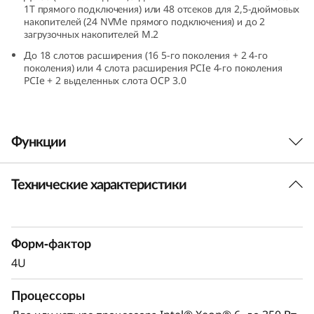
1T прямого подключения) или 48 отсеков для 2,5-дюймовых
к
накопителей (24 NVMe прямого подключения) и до 2
загрузочных накопителей M.2
и
До 18 слотов расширения (16 5-го поколения + 2 4-го
поколения) или 4 слота расширения PCIe 4-го поколения
д
PCIe + 2 выделенных слота OCP 3.0
а
н
Функции
н
Технические характеристики
Уверенность при
ы
выполнении важных
х
задач
Форм-фактор
д
4U
Базы данных в оперативной памяти,
л
Процессоры
платформы ERP, CRM и BI, а также
виртуализация — это рабочие нагрузки,