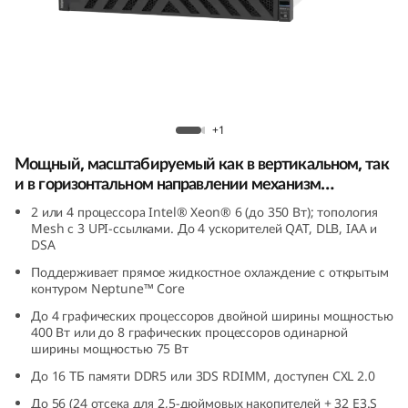
н
и
з
м
Lenovo ThinkSystem SR860 V4
+1
о
Мощный, масштабируемый как в вертикальном, так
и в горизонтальном направлении механизм
б
обработки данных, который подходит для
2 или 4 процессора Intel® Xeon® 6 (до 350 Вт); топология
предприятий любого размера.
р
Mesh с 3 UPI-ссылками. До 4 ускорителей QAT, DLB, IAA и
DSA
а
Поддерживает прямое жидкостное охлаждение с открытым
контуром Neptune™ Core
б
До 4 графических процессоров двойной ширины мощностью
400 Вт или до 8 графических процессоров одинарной
о
ширины мощностью 75 Вт
До 16 ТБ памяти DDR5 или 3DS RDIMM, доступен CXL 2.0
т
До 56 (24 отсека для 2,5-дюймовых накопителей + 32 E3.S