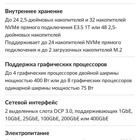
в
Внутреннее хранение
До 24 2,5-дюймовых накопителей и 32 накопителей
а
NVMe прямого подключения E3.S 1T или 48 2,5-
ж
дюймовых накопителей
Поддерживает до 24 накопителей NVMe прямого
н
подключения и до 2 загрузочных накопителей M.2
ы
Поддержка графических процессоров
Обеспечение
До 4 графических процессоров двойной ширины
х
необходимой
мощностью 400 Вт или до 8 графических процессоров
одинарной ширины мощностью 75 Вт
р
производительности
а
Сетевой интерфейс
Lenovo ThinkSystem SR860 V4 4S
2 выделенных слота OCP 3.0, поддерживающих 1GbE,
б
поддерживает до 344 ядер центрального
10GbE, 25GbE, 100GbE, 200GbE или 400GbE
процессора и обеспечивает на 33 % большую
о
пропускную способность* благодаря новейшей
Электропитание
памяти DDR5. Новая технология PCIe 5-го