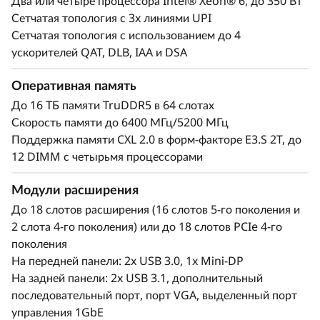
я
Два или четыре процессора Intel® Xeon® 6, до 350 Вт
которые движут каждым предприятием.
Сетчатая топология с 3x линиями UPI
к
ThinkSystem SR860 V4 — это
Сетчатая топология с использованием до 4
оптимизированный для высокой
ускорителей QAT, DLB, IAA и DSA
р
производительности механизм обработки
Оперативная память
данных, который справляется с рабочими
и
нагрузками и развивает ваше предприятие.
До 16 ТБ памяти TruDDR5 в 64 слотах
Скорость памяти до 6400 МГц/5200 МГц
т
До четырех процессоров Intel® Xeon® 6,
Поддержка памяти CXL 2.0 в форм-факторе E3.S 2T, до
и
огромный объем памяти и возможность
12 DIMM с четырьмя процессорами
расширения до четырех полноразмерных
ч
графических процессоров и до 56 дисков — вы
Модули расширения
можете уверенно выполнять и масштабировать
До 18 слотов расширения (16 слотов 5-го поколения и
е
критически важные рабочие нагрузки вашего
2 слота 4-го поколения) или до 18 слотов PCIe 4-го
предприятия на ThinkSystem SR860 V4.
поколения
с
На передней панели: 2x USB 3.0, 1x Mini-DP
к
На задней панели: 2x USB 3.1, дополнительный
последовательный порт, порт VGA, выделенный порт
и
управления 1GbE