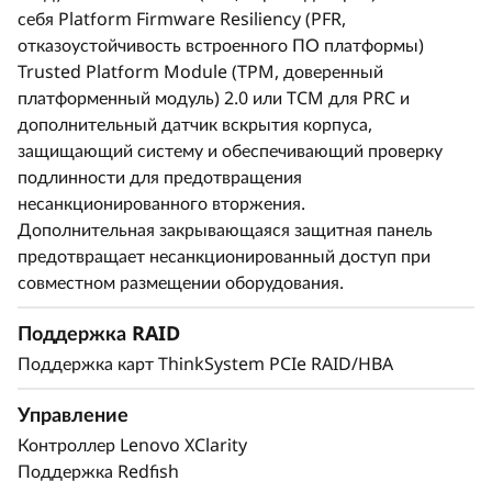
себя Platform Firmware Resiliency (PFR,
отказоустойчивость встроенного ПО платформы)
Trusted Platform Module (TPM, доверенный
платформенный модуль) 2.0 или TCM для PRC и
дополнительный датчик вскрытия корпуса,
защищающий систему и обеспечивающий проверку
подлинности для предотвращения
несанкционированного вторжения.
Дополнительная закрывающаяся защитная панель
Продлите время
предотвращает несанкционированный доступ при
безотказной работы
совместном размещении оборудования.
Поддержка RAID
Когда система не работает, минуты кажутся
Поддержка карт ThinkSystem PCIe RAID/HBA
часами. Для выполнения рабочих процессов
корпоративного уровня требуется
Управление
соответствующая система, работающая
Контроллер Lenovo XClarity
безотказно как можно дольше. ThinkSystem
Поддержка Redfish
SR860 V4 имеет такие функции как анализ