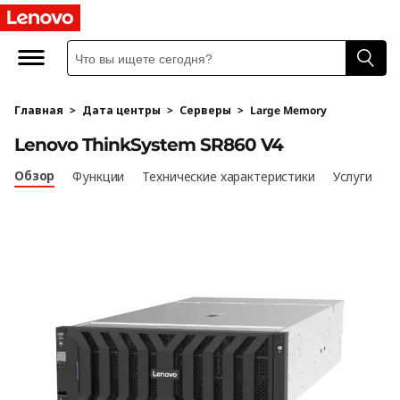
М
о
щ
Главная
>
Дата центры
>
Серверы
>
Large Memory
н
Lenovo ThinkSystem SR860 V4
ы
Обзор
Функции
Технические характеристики
Услуги
й
м
е
х
а