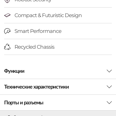
a
p
Compact & Futuristic Design
t
Smart Performance
o
p
Recycled Chassis
Функции
Технические характеристики
Ваш самый умный
помощник в работе
Порты и разъемы
Производительность
Ноутбук ThinkPad T14s (14, 6th Gen, AMD) —
Процессор