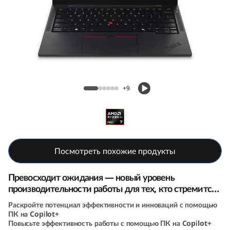
k
P
a
d
Ноутбук ThinkPad T14s (14, 6th Gen, AMD)
T
+9
1
4
s
Посмотреть похожие продукты
G
Превосходит ожидания — новый уровень
производительности работы для тех, кто стремится
e
к большему
Раскройте потенциал эффективности и инноваций с помощью
ПК на Copilot+
n
Повысьте эффективность работы с помощью ПК на Copilot+