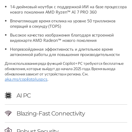
6
14-дюймовый ноутбук с поддержкой ИИ на базе процессора
нового поколения AMD Ryzen™ AI 7 PRO 360
(
Впечатляющее время отклика на уровне 50 триллионов
операций в секунду (TOPS)
1
Высокое качество изображения благодаря встроенной
видеокарте AMD Radeon™ нового поколения
4
Непревзойденная эффективность и длительное время
автономной работы для повышения производительности
″
Для использования ряда функций Copilot+ PC требуются бесплатные
A
обновления, которые выйдут до начала 2025 года. Время выхода
обновления зависит от устройства и региона. См.
aka.ms/copilotpluspcs
.
M
D
AI PC
)
Blazing-Fast Connectivity
L
Robust Security