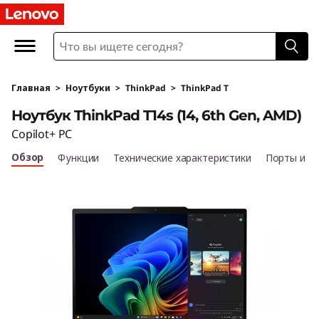
L
e
n
Главная
>
Ноутбуки
>
ThinkPad
>
ThinkPad T
o
Ноутбук ThinkPad T14s (14, 6th Gen, AMD)
v
Copilot+ PC
Обзор
Функции
Технические характеристики
Порты и р
o
T
h
i
n