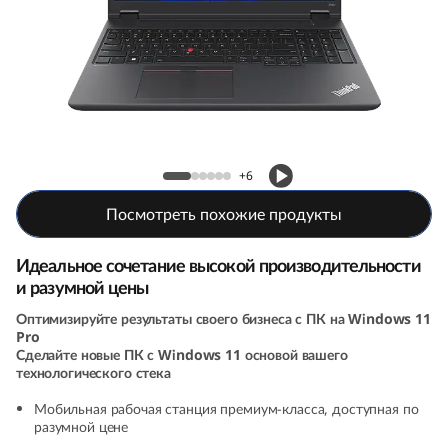
а
б
о
ч
Мобильная рабочая станция ThinkPad P16v
а
(16, AMD)
+6
я
Посмотреть похожие продукты
с
Идеальное сочетание высокой производительности
и разумной цены
т
Оптимизируйте результаты своего бизнеса с ПК на Windows 11
а
Pro
Сделайте новые ПК с Windows 11 основой вашего
технологического стека
н
Мобильная рабочая станция премиум-класса, доступная по
ц
разумной цене