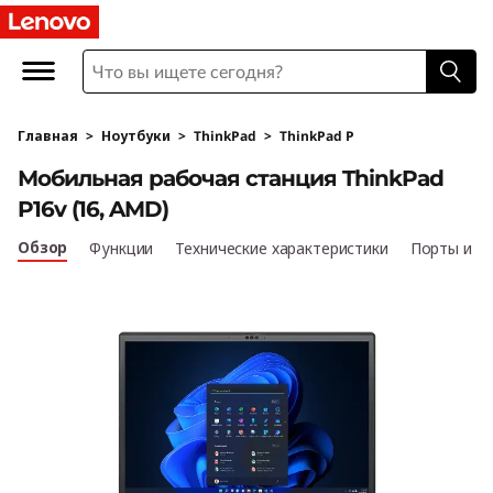
М
о
б
Главная
>
Ноутбуки
>
ThinkPad
>
ThinkPad P
и
Мобильная рабочая станция ThinkPad
л
P16v (16, AMD)
ь
Обзор
Функции
Технические характеристики
Порты и р
н
а
я
р