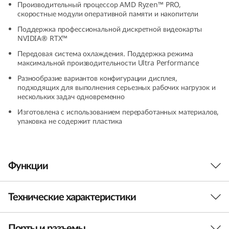
Производительный процессор AMD Ryzen™ PRO,
и
скоростные модули оперативной памяти и накопители
Поддержка профессиональной дискретной видеокарты
я
NVIDIA® RTX™
T
Передовая система охлаждения. Поддержка режима
максимальной производительности Ultra Performance
h
Разнообразие вариантов конфигурации дисплея,
подходящих для выполнения серьезных рабочих нагрузок и
i
нескольких задач одновременно
Изготовлена с использованием переработанных материалов,
n
упаковка не содержит пластика
k
P
Функции
a
Технические характеристики
Работайте без перебоев
d
Модель ThinkPad P16v (16, AMD) создавалась
Порты и разъемы
для представителей творческих профессий и