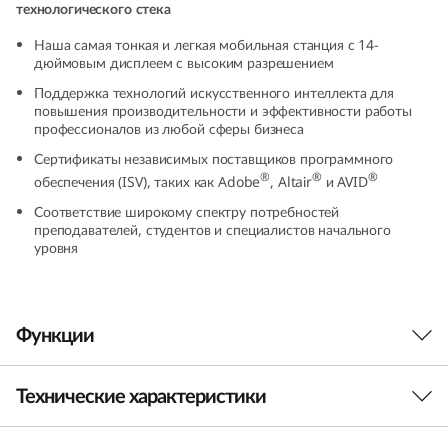
технологического стека
5
Наша самая тонкая и легкая мобильная станция с 14-
(
дюймовым дисплеем с высоким разрешением
Поддержка технологий искусственного интеллекта для
1
повышения производительности и эффективности работы
профессионалов из любой сферы бизнеса
4
Сертификаты независимых поставщиков программного
®
®
®
обеспечения (ISV), таких как Adobe
, Altair
и AVID
”
Соответствие широкому спектру потребностей
преподавателей, студентов и специалистов начального
A
уровня
M
D
Функции
)
Технические характеристики
M