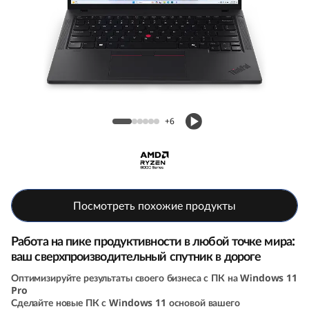
k
P
a
d
Мобильная станция ThinkPad P14s (5th
P
Gen, 14, AMD)
+6
1
4
s
Посмотреть похожие продукты
G
Работа на пике продуктивности в любой точке мира:
ваш сверхпроизводительный спутник в дороге
e
Оптимизируйте результаты своего бизнеса с ПК на Windows 11
Pro
n
Сделайте новые ПК с Windows 11 основой вашего