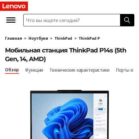
L
e
n
Главная
>
Ноутбуки
>
ThinkPad
>
ThinkPad P
o
Мобильная станция ThinkPad P14s (5th
v
Gen, 14, AMD)
o
Обзор
Функции
Технические характеристики
Порты и р
T
h
i
n