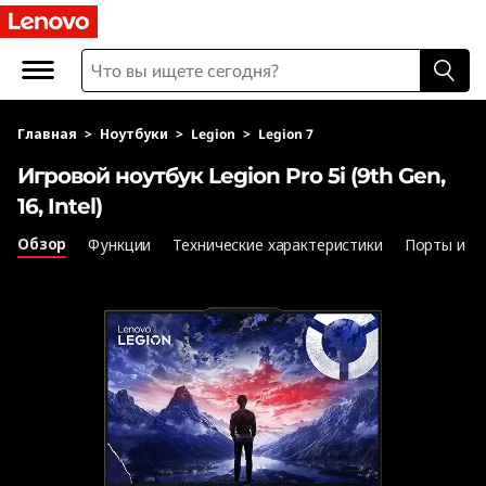
И
г
р
Главная
>
Ноутбуки
>
Legion
>
Legion 7
о
Игровой ноутбук Legion Pro 5i (9th Gen,
в
16, Intel)
о
Обзор
Функции
Технические характеристики
Порты и р
й
н
о
у