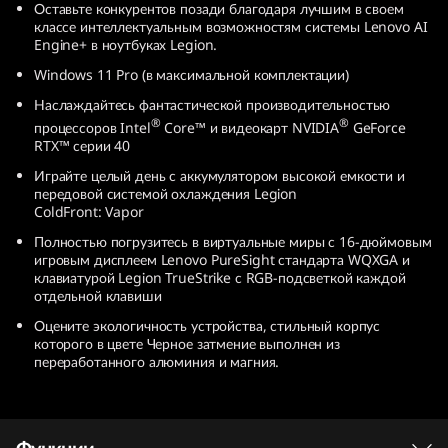
Оставьте конкурентов позади благодаря лучшим в своем
e
классе интеллектуальным возможностям системы Lenovo AI
Engine+ в ноутбуках Legion.
g
Windows 11 Pro (в максимальной комплектации)
i
Наслаждайтесь фантастической производительностью
®
®
процессоров Intel
Core™ и видеокарт NVIDIA
GeForce
RTX™ серии 40
o
Играйте целый день с аккумулятором высокой емкости и
n
передовой системой охлаждения Legion
ColdFront: Vapor
P
Полностью погрузитесь в виртуальные миры с 16-дюймовым
игровым дисплеем Lenovo PureSight стандарта WQXGA и
r
клавиатурой Legion TrueStrike с RGB-подсветкой каждой
отдельной клавиши
o
Оцените экологичность устройства, стильный корпус
которого в цвете Черное затмение выполнен из
7
переработанного алюминия и магния.
i