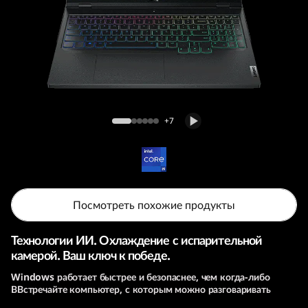
т
б
у
к
Игровой ноутбук Legion Pro 5i (9th Gen, 16,
L
Intel)
+7
e
n
o
Посмотреть похожие продукты
v
Технологии ИИ. Охлаждение с испарительной
камерой. Ваш ключ к победе.
o
Windows работает быстрее и безопаснее, чем когда-либо
ВВстречайте компьютер, с которым можно разговаривать
L