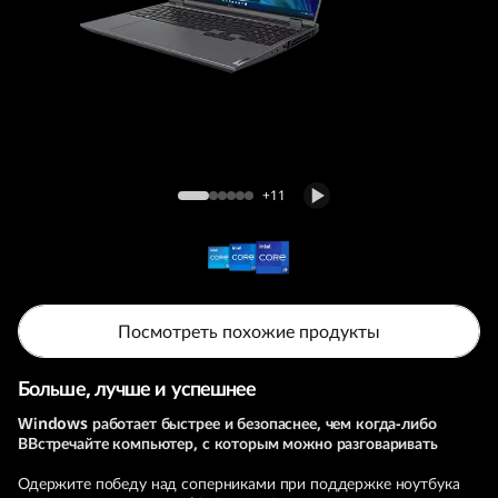
т
б
у
к
Игровой ноутбук Legion 5i Pro (7th Gen, 16,
L
Intel)
+11
e
g
i
Посмотреть похожие продукты
o
Больше, лучше и успешнее
n
Windows работает быстрее и безопаснее, чем когда-либо
ВВстречайте компьютер, с которым можно разговаривать
5
Одержите победу над соперниками при поддержке ноутбука