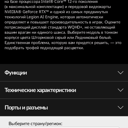
на базе процессора Intel® Core™ 12-го поколения
i
(в максимальной комплектации) и передовой видеокарты
NVIDIA® GeForce RTX™ и одной из самых продвинутых
технологий Legion AI Engine, которая автоматически
P
определяет и повышает производительность в играх. Оцените
потрясающий дисплей стандарта WQHD+, не оставляющий
r
вашим врагам ни единого шанса. Выберите модель в тонком
корпусе цвета Штормовой серый или Ледниковый белый.
o
Единственная проблема, которую вам придется решить, — это
подобрать трофей подходящей расцветки.
(
7
Функции
t
Технические характеристики
h
Производительность уровня игрового ПК
благодаря процессорам Intel®
G
Порты и разъемы
Процессоры Intel® Core™ 12-го поколения,
Процессор
оснащенные вычислительными ядрами с
e
революционными показателями
Intel® Core™ i9-12900H 12-го поколения
Выберите страну/регион:
производительности и эффективности работы,