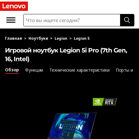
И
г
р
Главная
>
Ноутбуки
>
Legion
>
Legion 5
о
Игровой ноутбук Legion 5i Pro (7th Gen,
в
16, Intel)
о
Обзор
Функции
Технические характеристики
Порты и р
й
н
о
у