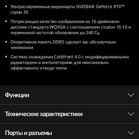
P
Ультрасовременные видеокарты NVIDIA® GeForce RTX™
серии 30
r
Потрясающее качество изображения на 16-дюймовом
дисплее стандарта WQXGA с соотношением сторон 16:10 и
o
переменной частотой обновления до 240 Гц.
Оперативная память DDR5 сделает вас абсолютным
(
чемпионом
Система охлаждения Coldfront 4.0 с модифицированными
7
радиаторами и вентиляторами для максимально
эффективного отвода тепла
t
h
Функции
G
e
Технические характеристики
Новый уровень производительности в играх
n
Игровой ноутбук на базе мобильных
Порты и разъемы
процессоров AMD Ryzen™ серии 6000 сочетает