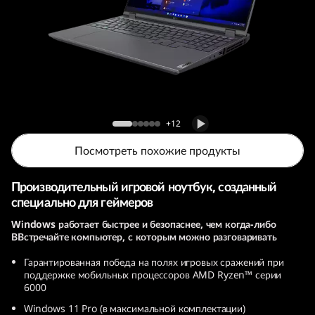
т
б
у
к
Игровой ноутбук Legion 5 Pro (7th Gen, 16,
L
AMD)
+12
e
Посмотреть похожие продукты
g
Производительный игровой ноутбук, созданный
специально для геймеров
i
Windows работает быстрее и безопаснее, чем когда-либо
o
ВВстречайте компьютер, с которым можно разговаривать
Гарантированная победа на полях игровых сражений при
n
поддержке мобильных процессоров AMD Ryzen™ серии
6000
5
Windows 11 Pro (в максимальной комплектации)