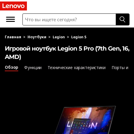
И
г
р
Главная
>
Ноутбуки
>
Legion
>
Legion 5
о
Игровой ноутбук Legion 5 Pro (7th Gen, 16,
в
AMD)
о
Обзор
Функции
Технические характеристики
Порты и р
й
н
о
у