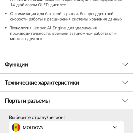
14-дюймовом OLED-дисплее
9
Оптимизация для быстрой зарядки, беспрецедентной
(
скорости работы и расширения системы хранения данных
Технология Lenovo AI Engine для увеличения
1
производительности, времени автономной работы от и
многого другого
4
″
Функции
I
Технические характеристики
n
t
Порты и разъемы
ПРОИЗВОДИТЕЛЬНОСТЬ
e
Процессор
Выберите страну/регион:
l
®
Процессор
Intel
Core™ Ultra 9 185H 14-го поколения
MOLDOVA
(в максимальной комплектации)