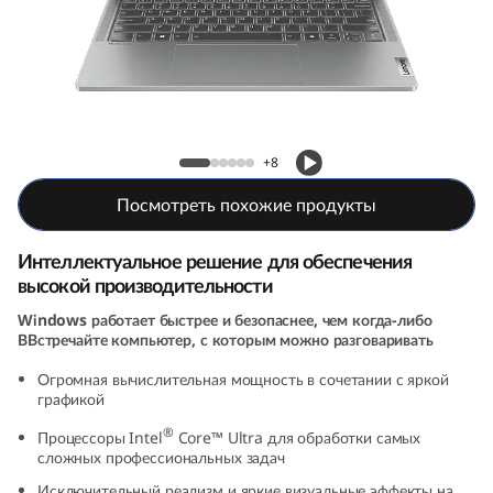
P
a
d
P
Ноутбук IdeaPad Pro 5i (9th Gen, 14, Intel)
+8
r
Посмотреть похожие продукты
o
Интеллектуальное решение для обеспечения
5
высокой производительности
Windows работает быстрее и безопаснее, чем когда-либо
i
ВВстречайте компьютер, с которым можно разговаривать
G
Огромная вычислительная мощность в сочетании с яркой
графикой
e
®
Процессоры Intel
Core™ Ultra для обработки самых
сложных профессиональных задач
n
Исключительный реализм и яркие визуальные эффекты на