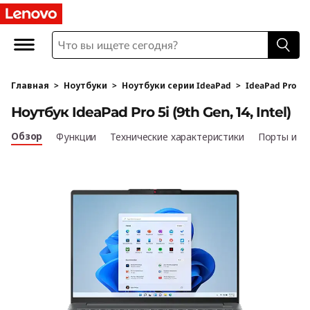
L
e
n
Главная
>
Ноутбуки
>
Ноутбуки серии IdeaPad
>
IdeaPad Pro
o
Ноутбук IdeaPad Pro 5i (9th Gen, 14, Intel)
v
Обзор
Функции
Технические характеристики
Порты и р
o
I
d
e
a