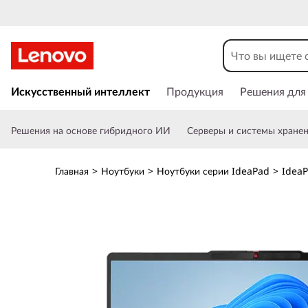
Н
о
у
П
е
Искусственный интеллект
Продукция
Решения для
т
р
е
б
Решения на основе гибридного ИИ
Серверы и системы хране
й
т
у
и
Главная
>
Ноутбуки
>
Ноутбуки серии IdeaPad
>
IdeaP
к
к
о
с
I
н
о
d
в
н
e
о
м