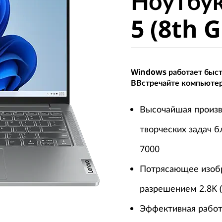
Ноутбук
Pro 5 (8t
5 (8th 
AMD)
Windows работает быстр
ВВстречайте компьютер
Высочайшая произв
творческих задач 
7000
Потрясающее изоб
разрешением 2.8K 
Эффективная работ