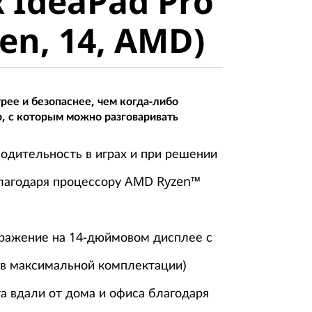
 IdeaPad Pro
h Gen, 14,
Gen, 14, AMD)
ее и безопаснее, чем когда-либо
, с которым можно разговаривать
одительность в играх и при решении
благодаря процессору AMD Ryzen™
ражение на 14-дюймовом дисплее с
(в максимальной комплектации)
а вдали от дома и офиса благодаря