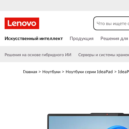
L
e
n
П
е
Искусственный интеллект
Продукция
Решения для
o
р
е
v
Решения на основе гибридного ИИ
Серверы и системы хране
й
т
o
и
Главная
>
Ноутбуки
>
Ноутбуки серии IdeaPad
>
IdeaP
к
I
о
с
d
н
о
e
в
н
a
о
м