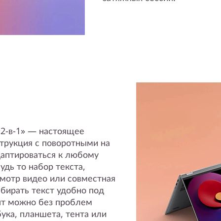
«2-в-1» — настоящее
трукция с поворотными на
даптироваться к любому
удь то набор текста,
смотр видео или совместная
абирать текст удобно под
нт можно без проблем
ка, планшета, тента или