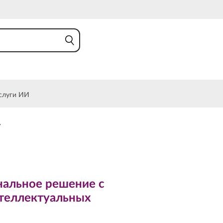
слуги ИИ
»
ьное решение с
ллектуальных
альное решение с
теллектуальных
IdeaPad 5