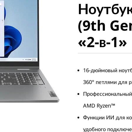
Ноутбук
(9th Gen
(9th Ge
«2-в-1»
«2-в-1»
16-дюймовый ноутб
360° петлями для 
Профессиональный 
AMD Ryzen™
Функции ИИ для ко
удобного подключе