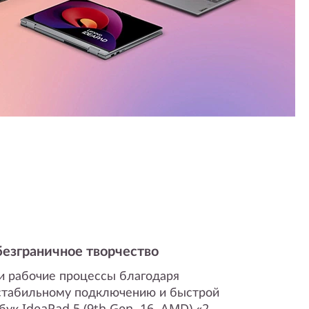
безграничное творчество
и рабочие процессы благодаря
 стабильному подключению и быстрой
ук IdeaPad 5 (9th Gen, 16, AMD) «2-