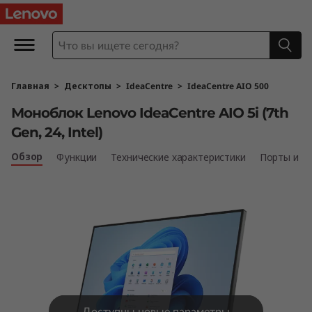
М
о
н
Главная
>
Десктопы
>
IdeaCentre
>
IdeaCentre AIO 500
о
Моноблок Lenovo IdeaCentre AIO 5i (7th
б
Gen, 24, Intel)
л
Обзор
Функции
Технические характеристики
Порты и р
о
к
L
e
Доступны новые параметры