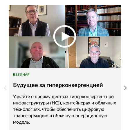
ВЕБИНАР
Р
Будущее за гиперконвергенцией
П
и
Узнайте о преимуществах гиперконвергентной
инфраструктуры (HCI), контейнерах и облачных
У
технологиях, чтобы обеспечить цифровую
и
трансформацию в облачную операционную
в
модель.
ц
в