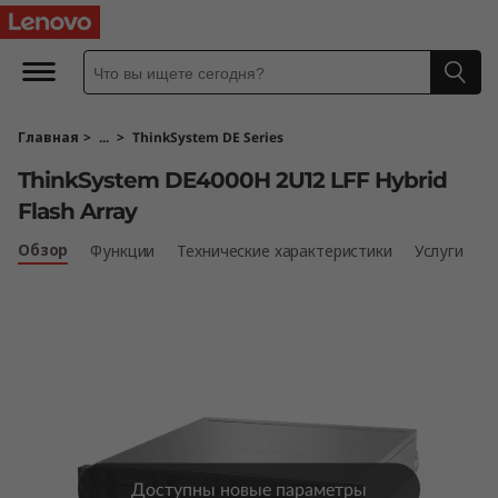
T
h
i
Главная
>
...
>
ThinkSystem DE Series
n
ThinkSystem DE4000H 2U12 LFF Hybrid
k
Flash Array
S
Обзор
Функции
Технические характеристики
Услуги
y
s
t
e
Доступны новые параметры