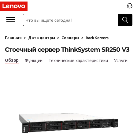
P
e
r
Главная
>
Дата центры
>
Серверы
>
Rack Servers
f
Стоечный сервер ThinkSystem SR250 V3
o
Обзор
Функции
Технические характеристики
Услуги
r
m
a
n
c