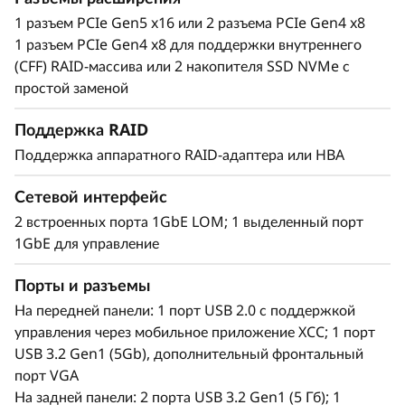
1 разъем PCIe Gen5 x16 или 2 разъема PCIe Gen4 x8
1 разъем PCIe Gen4 x8 для поддержки внутреннего
(CFF) RAID-массива или 2 накопителя SSD NVMe с
простой заменой
Гибкость и простота управления
ThinkSystem SR250 V3 предоставляет гибкие
Поддержка RAID
возможности хранения за счет поддержки
Поддержка аппаратного RAID-адаптера или HBA
накопителей различных типов — от среднего
до большого объема. Кроме того, в
Сетевой интерфейс
зависимости от ваших потребностей, они могут
2 встроенных порта 1GbE LOM; 1 выделенный порт
поддерживать горячую и простую замену.
1GbE для управление
SR250 V3 имеет до 2 разъемов PCIe, что
позволяет создавать конфигурации,
Порты и разъемы
соответствующие вашим потребностям.
На передней панели: 1 порт USB 2.0 с поддержкой
управления через мобильное приложение XCC; 1 порт
В комплект поставки SR250 V3 входит
USB 3.2 Gen1 (5Gb), дополнительный фронтальный
контроллер Lenovo XClarity Controller —
порт VGA
решение для стандартизации и автоматизации
На задней панели: 2 порта USB 3.2 Gen1 (5 Гб); 1
управления сервером. Его функции