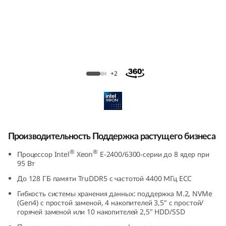
e
S
u
p
Стоечный сервер ThinkSystem SR250 V3
+2
p
o
r
Производительность Поддержка растущего бизнеса
t
®
®
Процессор Intel
Xeon
E-2400/6300-серии до 8 ядер при
95 Вт
i
До 128 ГБ памяти TruDDR5 с частотой 4400 МГц ECC
n
Гибкость системы хранения данных: поддержка M.2, NVMe
(Gen4) с простой заменой, 4 накопителей 3,5" с простой/
горячей заменой или 10 накопителей 2,5" HDD/SSD
g