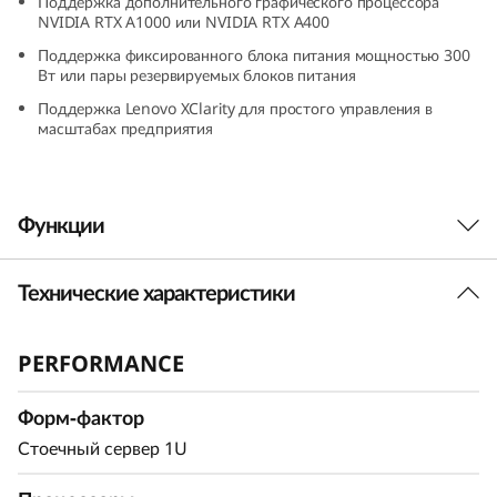
Поддержка дополнительного графического процессора
G
NVIDIA RTX A1000 или NVIDIA RTX A400
Поддержка фиксированного блока питания мощностью 300
r
Вт или пары резервируемых блоков питания
Поддержка Lenovo XClarity для простого управления в
o
масштабах предприятия
w
i
Функции
n
Технические характеристики
Оптимизирован для удаленных систем
g
Lenovo ThinkSystem SR250 V3 на базе
B
PERFORMANCE
®
®
процессоров нового поколения Intel
Xeon
E-
2400/6300-серии обеспечивает более высокую
u
Форм-фактор
производительность рабочих нагрузок по цене
начального уровня. Разработанный в
Стоечный сервер 1U
s
соответствии с теми же стандартами, что и все