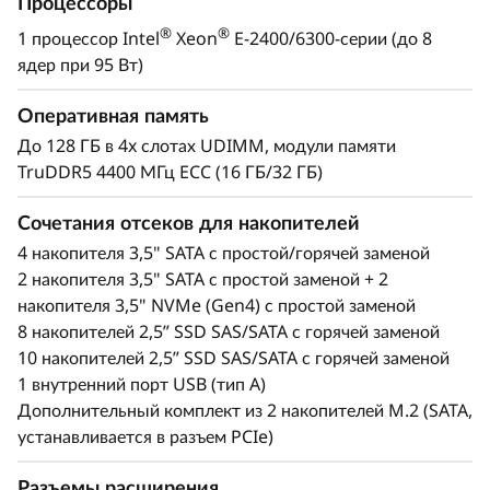
i
Процессоры
серверы ThinkSystem, SR250 V3 обеспечивает
высокую надежность и безопасность любой
®
®
1 процессор Intel
Xeon
E-2400/6300-серии (до 8
n
ИТ-инфраструктуры.
ядер при 95 Вт)
e
SR250 V3 также предлагает новейшую память
Оперативная память
DDR5, поддерживает стандарт PCIe 5.0 и
s
До 128 ГБ в 4x слотах UDIMM, модули памяти
графические процессоры для современных
TruDDR5 4400 МГц ECC (16 ГБ/32 ГБ)
рабочих нагрузок, например, при
s
задействовании вычислительных
Сочетания отсеков для накопителей
e
возможностей ИИ для удаленных систем,
4 накопителя 3,5" SATA с простой/горячей заменой
виртуализации и бизнес-приложений.
2 накопителя 3,5" SATA с простой заменой + 2
s
накопителя 3,5" NVMe (Gen4) с простой заменой
8 накопителей 2,5” SSD SAS/SATA с горячей заменой
10 накопителей 2,5” SSD SAS/SATA с горячей заменой
1 внутренний порт USB (тип A)
Дополнительный комплект из 2 накопителей M.2 (SATA,
устанавливается в разъем PCIe)
Разъемы расширения