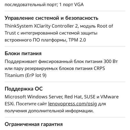
последовательный порт; 1 порт VGA
распространяются на весь портфель
ThinkSystem, что упрощает управление всей
Управление системой и безопасность
ИТ-инфраструктурой. XClarity также помогает
ThinkSystem XClarity Controller 2, модуль Root of
ускорить развертывание.
Trust с интегрированной системой защиты
встроенного ПО платформы, TPM 2.0
Блоки питания
Поддерживает фиксированный блок питания 300 Вт
или пару резервируемых блоков питания CRPS
Titanium (ErP lot 9)
Поддержка ОС
Microsoft Windows Server, Red Hat, SUSE и VMware
ESXi. Посетите сайт
lenovopress.com/osig
для
получения дополнительной информации.
Отличное соотношение цена-качество
Ограниченная гарантия
Модель SR250 V3 по соотношению цены и