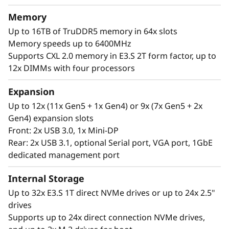
t
масштабируемая и настроенная на
производительность система, которая
Memory
o
выполняет эти рабочие нагрузки и
Up to 16TB of TruDDR5 memory in 64x slots
способствует развитию вашего предприятия.
Memory speeds up to 6400MHz
r
Благодаря четырем процессорам Intel® Xeon®
Supports CXL 2.0 memory in E3.S 2T form factor, up to
6, огромному объему памяти и возможности
12x DIMMs with four processors
расширения до двух полноразмерных
графических процессоров и 32 дисков, вы
Expansion
можете уверенно выполнять и масштабировать
Up to 12x (11x Gen5 + 1x Gen4) or 9x (7x Gen5 + 2x
критически важные рабочие нагрузки вашего
Gen4) expansion slots
предприятия на ThinkSystem SR850 V4.
Front: 2x USB 3.0, 1x Mini-DP
Rear: 2x USB 3.1, optional Serial port, VGA port, 1GbE
dedicated management port
Internal Storage
Up to 32x E3.S 1T direct NVMe drives or up to 24x 2.5"
drives
Supports up to 24x direct connection NVMe drives,