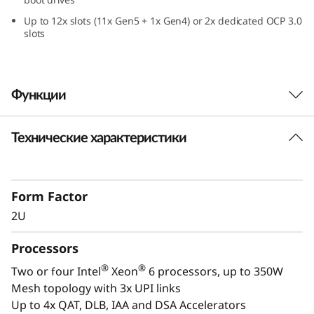
a
Up to 12x slots (11x Gen5 + 1x Gen4) or 2x dedicated OCP 3.0
slots
2
U
Функции
F
o
Технические характеристики
Уверенное выполнение
r
критически важных
m
рабочих нагрузок
Form Factor
2U
F
Базы данных в памяти, такие как, ERP, CRM,
Processors
платформы бизнес-аналитики и виртуализация,
a
являются рабочими нагрузками, которые
®
®
Two or four Intel
Xeon
6 processors, up to 350W
определяют работу каждого предприятия.
c
Mesh topology with 3x UPI links
ThinkSystem SR850 V4 разработан как
Up to 4x QAT, DLB, IAA and DSA Accelerators