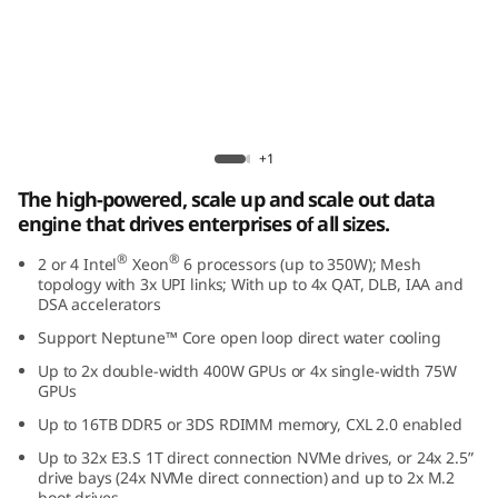
r
f
o
r
Lenovo ThinkSystem SR850 V4
+1
m
The high-powered, scale up and scale out data
engine that drives enterprises of all sizes.
a
®
®
2 or 4 Intel
Xeon
6 processors (up to 350W); Mesh
n
topology with 3x UPI links; With up to 4x QAT, DLB, IAA and
DSA accelerators
c
Support Neptune™ Core open loop direct water cooling
Up to 2x double-width 400W GPUs or 4x single-width 75W
e
GPUs
i
Up to 16TB DDR5 or 3DS RDIMM memory, CXL 2.0 enabled
Up to 32x E3.S 1T direct connection NVMe drives, or 24x 2.5”
n
drive bays (24x NVMe direct connection) and up to 2x M.2
boot drives