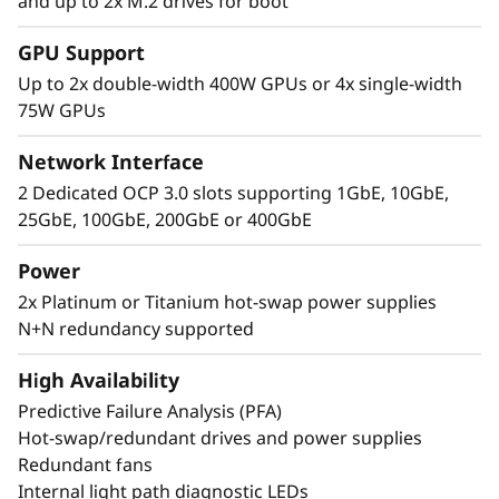
and up to 2x M.2 drives for boot
GPU Support
Up to 2x double-width 400W GPUs or 4x single-width
75W GPUs
Высочайшая
Network Interface
производительность в
2 Dedicated OCP 3.0 slots supporting 1GbE, 10GbE,
25GbE, 100GbE, 200GbE or 400GbE
компактном корпусе
Power
Lenovo ThinkSystem 2U SR850 V4 4S
2x Platinum or Titanium hot-swap power supplies
поддерживает до 344 ядер ЦП и предлагает на
N+N redundancy supported
33 % больше пропускной способности памяти*
благодаря новейшей памяти DDR5. Новая
High Availability
технология PCIe Gen5 устраняет узкие места от
Predictive Failure Analysis (PFA)
слотов расширения до дисков NVMe. SR850 V4
Hot-swap/redundant drives and power supplies
имеет три дополнительных слота PCIe 5-го
Redundant fans
поколения*. Поддержка до двух
Internal light path diagnostic LEDs