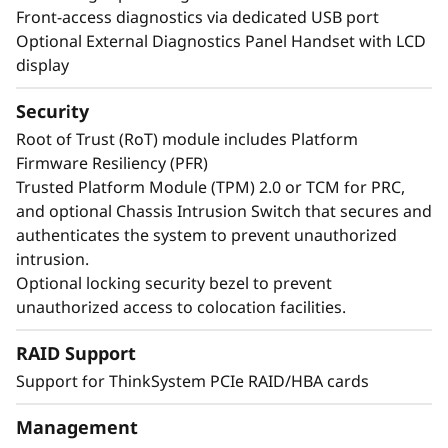
полноразмерных графических процессоров
Front-access diagnostics via dedicated USB port
корпоративного класса и 32 дисков E3.S 1T или
Optional External Diagnostics Panel Handset with LCD
24 дисков NVMe 2,5 дюйма с прямым
display
подключением вооружают вашу организацию
технологиями, которые обеспечивают
Security
исключительную производительность и
Root of Trust (RoT) module includes Platform
ценность, необходимые для рабочих нагрузок
Firmware Resiliency (PFR)
корпоративного класса.
Trusted Platform Module (TPM) 2.0 or TCM for PRC,
and optional Chassis Intrusion Switch that secures and
*По сравнению с ThinkSystem SR850 V3
authenticates the system to prevent unauthorized
intrusion.
Optional locking security bezel to prevent
unauthorized access to colocation facilities.
RAID Support
Support for ThinkSystem PCIe RAID/HBA cards
Management