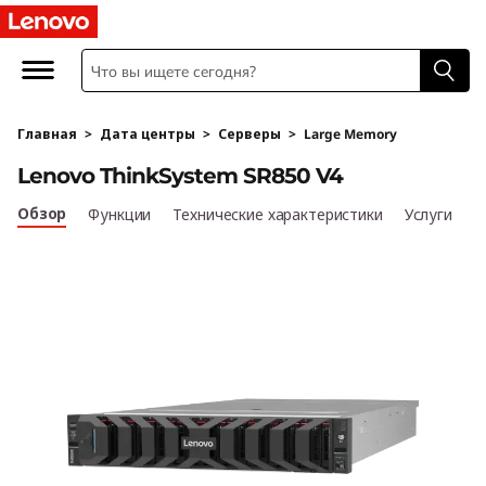
D
e
n
Главная
>
Дата центры
>
Серверы
>
Large Memory
s
Lenovo ThinkSystem SR850 V4
i
Обзор
Функции
Технические характеристики
Услуги
t
y
&
P
e