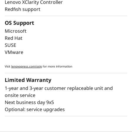
Lenovo XClarity Controller
Redfish support
OS Support
Максимальное время
Microsoft
Red Hat
безотказной работы
SUSE
VMware
Когда ваша система не работает, минуты
превращаются в часы. Для выполнения
Visit
lenovopress.com/osig
for more information
рабочих нагрузок корпоративного уровня
требуется время безотказной работы
Limited Warranty
корпоративного уровня. ThinkSystem SR850 V4
1-year and 3-year customer replaceable unit and
обладает такими функциями, как
onsite service
упреждающий анализ неисправностей и
Next business day 9x5
обнаружение ошибок, которые позволяют
Optional: service upgrades
избежать простоев, а также диагностикой
Lightpath для быстрого выявления отказов,
чтобы вы могли быстрее возобновить работу.