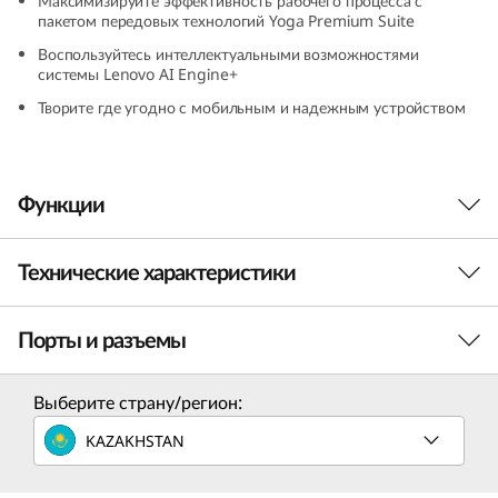
Максимизируйте эффективность рабочего процесса с
пакетом передовых технологий Yoga Premium Suite
Воспользуйтесь интеллектуальными возможностями
системы Lenovo AI Engine+
Творите где угодно с мобильным и надежным устройством
Функции
Технические характеристики
Порты и разъемы
ПРОИЗВОДИТЕЛЬНОСТЬ
Процессор
Выберите страну/регион:
Процессор AMD Ryzen™ 7 8845HS
KAZAKHSTAN
С великой силой приходят великие
возможности
Операционная система