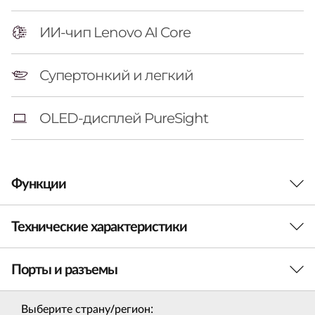
g
o
ИИ-чип Lenovo AI Core
n
Супертонкий и легкий
)
OLED-дисплей PureSight
:
A
Функции
C
o
Технические характеристики
СОЗДАН ДЛЯ ТВОРЧЕСКИХ
p
ПРОФЕССИОНАЛОВ
Передовые технологии
Порты и разъемы
Производительность
i
ИИ для максимально
l
Процессор
Выберите страну/регион: