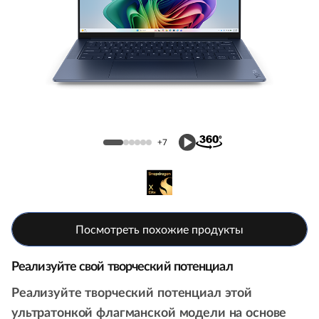
S
l
i
m
Ноутбук Yoga Slim 7x (9th Gen, 14,
7
Snapdragon)
+7
x
G
e
Посмотреть похожие продукты
n
Реализуйте свой творческий потенциал
9
Реализуйте творческий потенциал этой
(
ультратонкой флагманской модели на основе