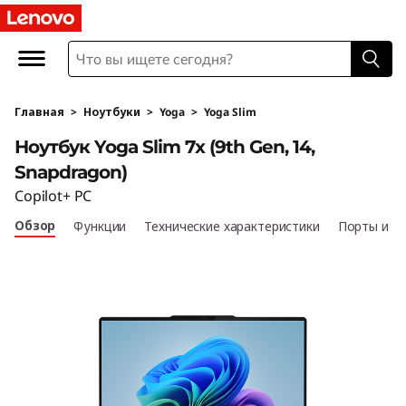
L
e
n
Главная
>
Ноутбуки
>
Yoga
>
Yoga Slim
o
Ноутбук Yoga Slim 7x (9th Gen, 14,
v
Snapdragon)
Copilot+ PC
o
Обзор
Функции
Технические характеристики
Порты и р
Y
o
g
a