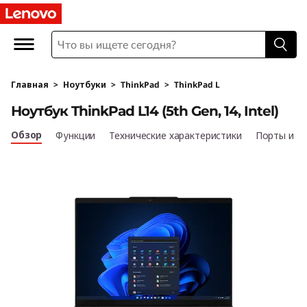
L
e
n
Главная
>
Ноутбуки
>
ThinkPad
>
ThinkPad L
o
Ноутбук ThinkPad L14 (5th Gen, 14, Intel)
v
Обзор
Функции
Технические характеристики
Порты и р
o
T
h
i
n