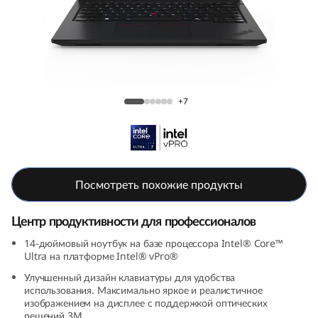
k
P
a
d
Ноутбук ThinkPad L14 (5th Gen, 14, Intel)
+7
L
1
4
Посмотреть похожие продукты
G
Центр продуктивности для профессионалов
e
14-дюймовый ноутбук на базе процессора Intel® Core™
Ultra на платформе Intel® vPro®
n
Улучшенный дизайн клавиатуры для удобства
использования. Максимально яркое и реалистичное
5
изображением на дисплее с поддержкой оптических
решений 3M