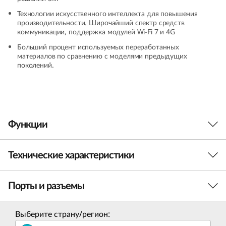
(
Технологии искусственного интеллекта для повышения
производительности. Широчайший спектр средств
1
коммуникации, поддержка модулей Wi-Fi 7 и 4G
Больший процент используемых переработанных
4
материалов по сравнению с моделями предыдущих
поколений.
″
I
n
Функции
t
Технические характеристики
e
l
Порты и разъемы
Производительность
)
Процессор
Выберите страну/регион:
Intel® Core™ Ultra 7-165 на платформе Intel® vPro®