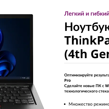
Легкий и гибкий б
Ноутбук 
Легкий и гибкий
Ноутбук
ThinkPa
ThinkPa
(4th Gen,
(4th Gen
Оптимизируйте результа
Pro
Сделайте новые ПК с W
технологического стека
Множество режимов