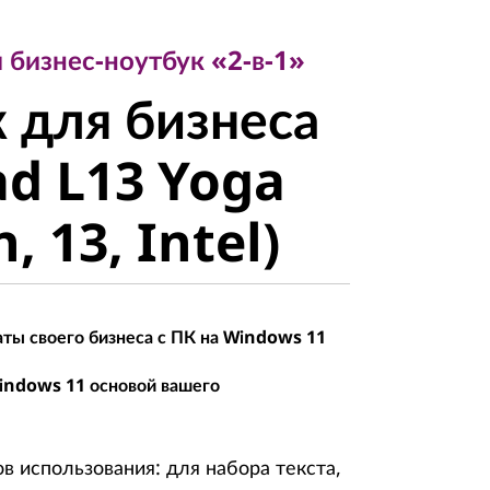
изнес-ноутбук «2-в-1»
для бизнеса
 бизнес-ноутбук «2-в-1»
 для бизнеса
d L13 Yoga
d L13 Yoga
 13, Intel)
, 13, Intel)
ты своего бизнеса с ПК на Windows 11
indows 11 основой вашего
 использования: для набора текста,