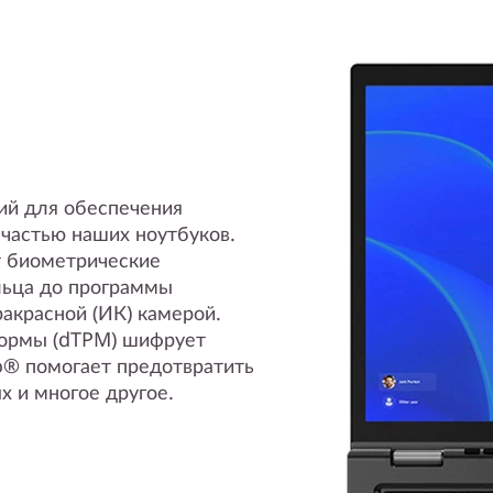
ий для обеспечения
частью наших ноутбуков.
 биометрические
льца до программы
акрасной (ИК) камерой.
ормы (dTPM) шифрует
ro® помогает предотвратить
х и многое другое.