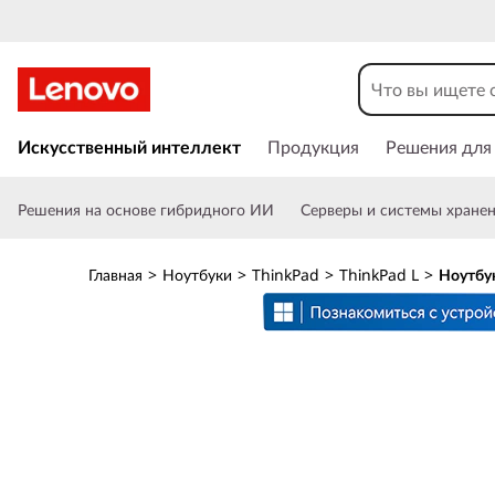
Н
о
у
П
е
Искусственный интеллект
Продукция
Решения для
т
р
е
б
Решения на основе гибридного ИИ
Серверы и системы хране
й
т
у
и
Главная
>
Ноутбуки
>
ThinkPad
>
ThinkPad L
>
Ноутбук
к
к
о
с
д
н
о
л
в
н
я
о
м