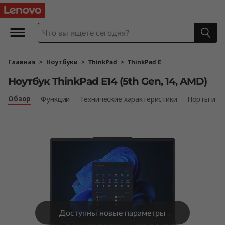
Н
о
у
Главная
>
Ноутбуки
>
ThinkPad
>
ThinkPad E
т
Ноутбук ThinkPad E14 (5th Gen, 14, AMD)
б
Обзор
Функции
Технические характеристики
Порты и р
у
к
T
h
i
Доступны новые параметры