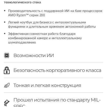
технологического стека
h
Производительность с поддержкой ИИ на базе процессоров
A
AMD Ryzen™ серии 200
Легкий ноутбук для бизнеса с интеллектуальными
M
функциями и длительным временем автономной работы
Эффективная совместная работа благодаря
D
комбинированной камере и интеллектуальному
шумоподавлению
)
Возможности ИИ
|
P
Безопасность корпоративного класса
o
Тонкая и легкая конструкция
w
e
Прошел испытания по стандарту MIL-
SPEC