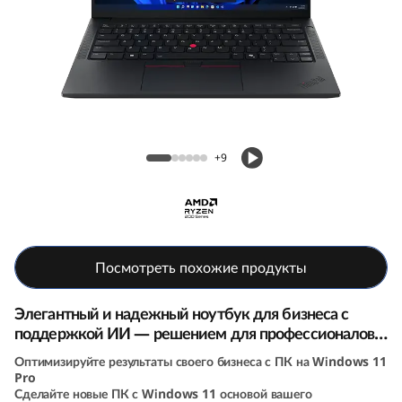
4
G
e
n
Ноутбук Lenovo ThinkPad E14 (7th Gen, 14,
7
AMD)
+9
(
1
4
Посмотреть похожие продукты
i
Элегантный и надежный ноутбук для бизнеса с
поддержкой ИИ — решением для профессионалов,
n
которые всегда в движении
Оптимизируйте результаты своего бизнеса с ПК на Windows 11
Pro
c
Сделайте новые ПК с Windows 11 основой вашего