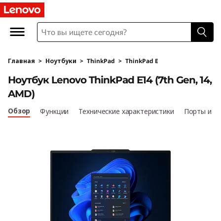
T
h
i
Главная
>
Ноутбуки
>
ThinkPad
>
ThinkPad E
n
Ноутбук Lenovo ThinkPad E14 (7th Gen, 14,
k
AMD)
P
Обзор
Функции
Технические характеристики
Порты и р
a
d
E
1