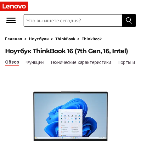
L
e
n
Главная
>
Ноутбуки
>
ThinkBook
>
ThinkBook
o
Ноутбук ThinkBook 16 (7th Gen, 16, Intel)
v
Обзор
Функции
Технические характеристики
Порты и р
o
T
h
i
n