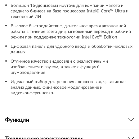
(
Большой 16-дюймовый ноутбук для компаний малого и
среднего бизнеса на базе процессора Intel® Core™ Ultra и
технологий ИИ
1
Высокое быстродействие, длительное время автономной
работы в течение всего дня, мгновенный переход в рабочий
6
режим при поддержке технологии Intel Evo™ Edition
″
Цифровая панель для удобного ввода и обработки числовых
данных
I
Отличное качество видеосвязи с реалистичными
изображением и звуком, а также с функцией
n
шумоподавления
Идеальный выбор для решения сложных задач, таких как
t
анализ данных, финансовое моделирование и
видеоконференцсвязь
e
l
Функции
)
Технические характеристики