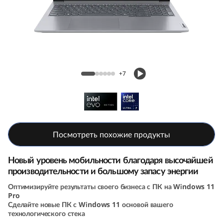
k
B
o
o
Ноутбук ThinkBook 16 (7th Gen, 16, Intel)
+7
k
1
6
Посмотреть похожие продукты
G
Новый уровень мобильности благодаря высочайшей
e
производительности и большому запасу энергии
Оптимизируйте результаты своего бизнеса с ПК на Windows 11
n
Pro
Сделайте новые ПК с Windows 11 основой вашего
7
технологического стека