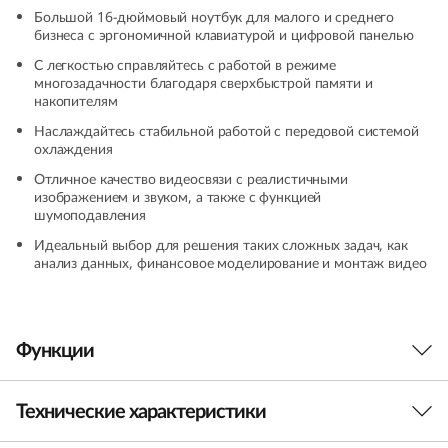
(
Большой 16-дюймовый ноутбук для малого и среднего
бизнеса с эргономичной клавиатурой и цифровой панелью
1
С легкостью справляйтесь с работой в режиме
многозадачности благодаря сверхбыстрой памяти и
накопителям
6
Наслаждайтесь стабильной работой с передовой системой
″
охлаждения
Отличное качество видеосвязи с реалистичными
A
изображением и звуком, а также с функцией
шумоподавления
M
Идеальный выбор для решения таких сложных задач, как
анализ данных, финансовое моделирование и монтаж видео
D
)
Функции
Технические характеристики
Работа на пике продуктивности