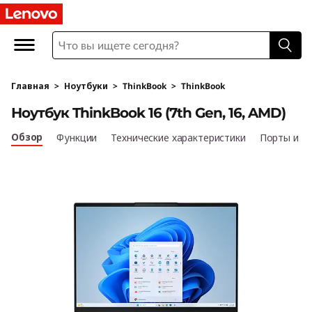
L
e
n
Главная
>
Ноутбуки
>
ThinkBook
>
ThinkBook
o
Ноутбук ThinkBook 16 (7th Gen, 16, AMD)
v
Обзор
Функции
Технические характеристики
Порты и р
o
T
h
i
n