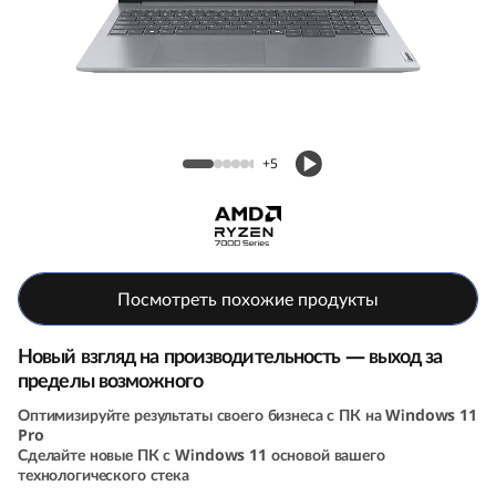
k
B
o
o
Ноутбук ThinkBook 16 (7th Gen, 16, AMD)
+5
k
1
6
Посмотреть похожие продукты
G
Новый взгляд на производительность — выход за
e
пределы возможного
Оптимизируйте результаты своего бизнеса с ПК на Windows 11
n
Pro
Сделайте новые ПК с Windows 11 основой вашего
7
технологического стека