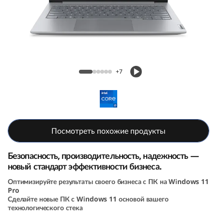
k
B
o
o
Ноутбук ThinkBook 14 (14, 8th Gen, Intel)
+7
k
1
4
Посмотреть похожие продукты
G
Безопасность, производительность, надежность —
e
новый стандарт эффективности бизнеса.
Оптимизируйте результаты своего бизнеса с ПК на Windows 11
n
Pro
Сделайте новые ПК с Windows 11 основой вашего
8
технологического стека