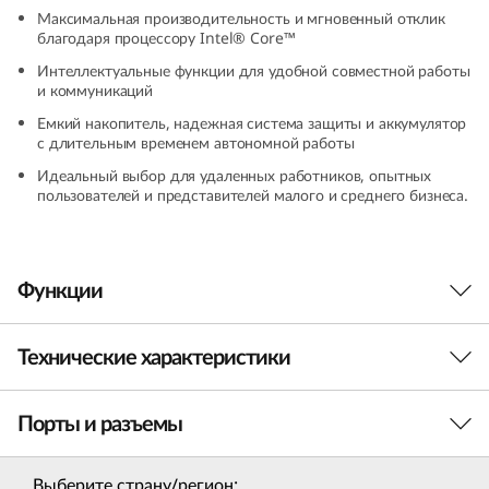
(
Максимальная производительность и мгновенный отклик
благодаря процессору Intel® Core™
1
Интеллектуальные функции для удобной совместной работы
и коммуникаций
4
Емкий накопитель, надежная система защиты и аккумулятор
с длительным временем автономной работы
″
Идеальный выбор для удаленных работников, опытных
пользователей и представителей малого и среднего бизнеса.
I
n
Функции
t
e
Технические характеристики
Скорость и
l
производительность
Порты и разъемы
Производительность
)
для тех, кто нацелен на
Процессор
Выберите страну/регион: