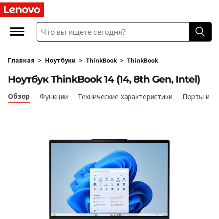
L
e
n
Главная
>
Ноутбуки
>
ThinkBook
>
ThinkBook
o
Ноутбук ThinkBook 14 (14, 8th Gen, Intel)
v
Обзор
Функции
Технические характеристики
Порты и р
o
T
h
i
n