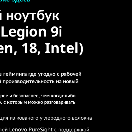
ноутбук
 ноутбук
egion 9i
Legion 9i
, 18, Intel)
n, 18, Intel)
гейминга где угодно с рабочей
 производительность на новый
ее и безопаснее, чем когда-либо
, с которым можно разговаривать
ция из кованого углеродного волокна
ей Lenovo PureSight с поддержкой