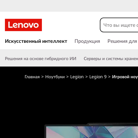
L
e
n
П
е
Искусственный интеллект
Продукция
Решения для
o
р
е
v
Решения на основе гибридного ИИ
Серверы и системы хране
й
т
o
и
Главная
>
Ноутбуки
>
Legion
>
Legion 9
>
Игровой ноут
к
L
о
с
e
н
о
g
в
н
i
о
м