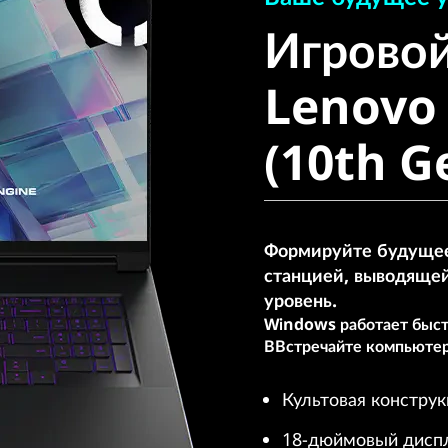
Игровой 
Игровой
Lenovo L
Lenovo 
(10th Gen
(10th Ge
Формируйте будущее 
станцией, выводящей
уровень.
Windows работает быстр
ВВстречайте компьютер
Культовая конструк
18-дюймовый диспл