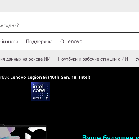
 бизнеса
Поддержка
О Lenovo
ния данных на основе ИИ
Ноутбуки и рабочие станции с ИИ
У
бук Lenovo Legion 9i (10th Gen, 18, Intel)
Ваше будущее уже
Ваше будущее у