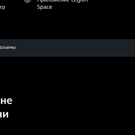
гр
Space
разъемы
вне
ни