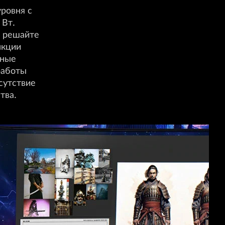
уровня с
 Вт.
ю решайте
нкции
йные
работы
сутствие
тва.