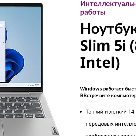
Интеллектуаль
Ноутбук
работы
Ноутбу
Slim 5i (
Slim 5i 
Intel)
Intel)
Windows работает быстр
ВВстречайте компьютер
Тонкий и легкий 1
передовых интелле
требованиям военн