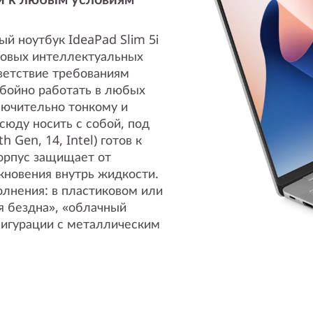
й ноутбук IdeaPad Slim 5i
едовых интеллектуальных
ветствие требованиям
ебойно работать в любых
лючительно тонкому и
сюду носить с собой, под
h Gen, 14, Intel) готов к
орпус защищает от
кновения внутрь жидкости.
олнения: в пластиковом или
я бездна», «облачный
фигурации с металлическим