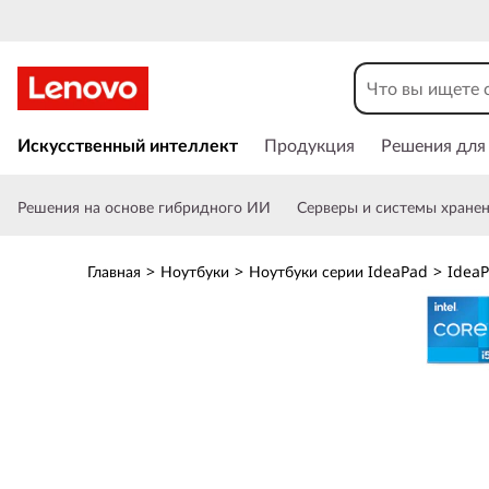
Н
о
у
П
е
Искусственный интеллект
Продукция
Решения для
т
р
е
б
Решения на основе гибридного ИИ
Серверы и системы хране
й
т
у
и
Главная
>
Ноутбуки
>
Ноутбуки серии IdeaPad
>
IdeaP
к
к
о
с
I
н
о
d
в
н
e
о
м