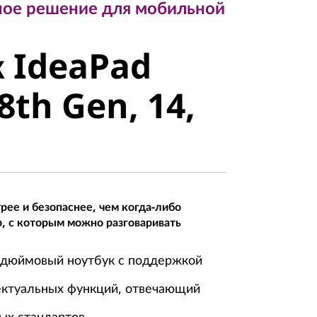
ное решение для мобильной
 IdeaPad
к IdeaPad
8th Gen, 14,
(8th Gen, 14,
ее и безопаснее, чем когда-либо
, с которым можно разговаривать
4-дюймовый ноутбук с поддержкой
ктуальных функций, отвечающий
ых стандартов