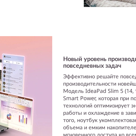
Новый уровень производ
повседневных задач
Эффективно решайте повсед
производительности новейш
Модель IdeaPad Slim 5 (14,
Smart Power, которая при 
технологий оптимизирует э
работы и охлаждение в зави
того, ноутбук укомплектов
объема и емким накопител
мгновенного доступа ко вс