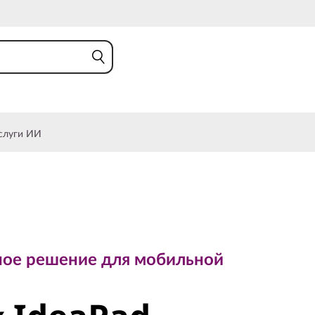
слуги ИИ
 решение для мобильной
ное решение для мобильной
 IdeaPad