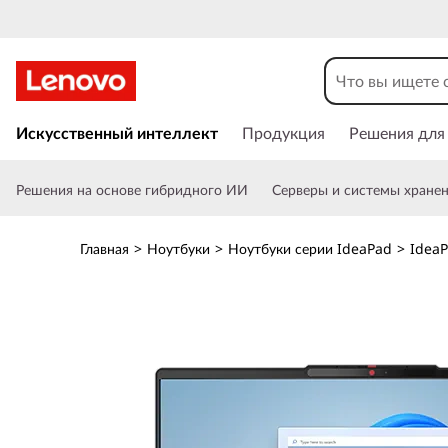
L
e
n
П
е
Искусственный интеллект
Продукция
Решения для
o
р
е
v
Решения на основе гибридного ИИ
Серверы и системы хране
й
т
o
и
Главная
>
Ноутбуки
>
Ноутбуки серии IdeaPad
>
IdeaP
к
I
о
с
d
н
о
e
в
н
a
о
м