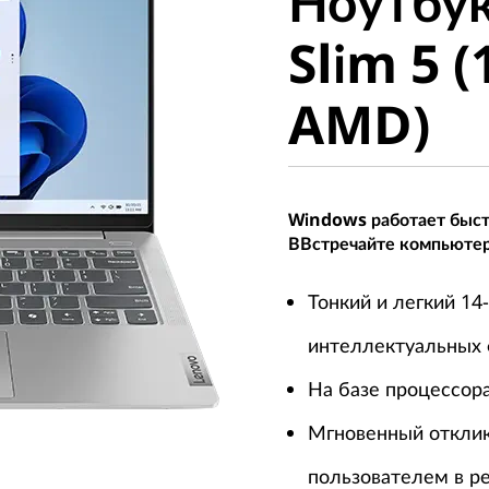
Ноутбу
Slim 5 (1
Slim 5 (
AMD)
AMD)
Windows работает быстр
ВВстречайте компьютер
Тонкий и легкий 1
интеллектуальных
На базе процессор
Мгновенный отклик
пользователем в р