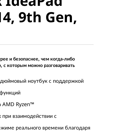
к IdeaPad
4, 9th Gen,
14, 9th Gen,
ее и безопаснее, чем когда-либо
, с которым можно разговаривать
4-дюймовый ноутбук с поддержкой
 функций
а AMD Ryzen™
 при взаимодействии с
ежиме реального времени благодаря