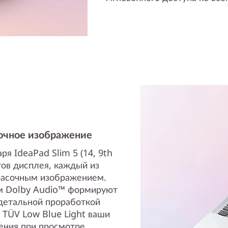
очное изображение
я IdeaPad Slim 5 (14, 9th
ов дисплея, каждый из
расочным изображением.
м Dolby Audio™ формируют
детальной проработкой
 TÜV Low Blue Light ваши
ения при просмотре