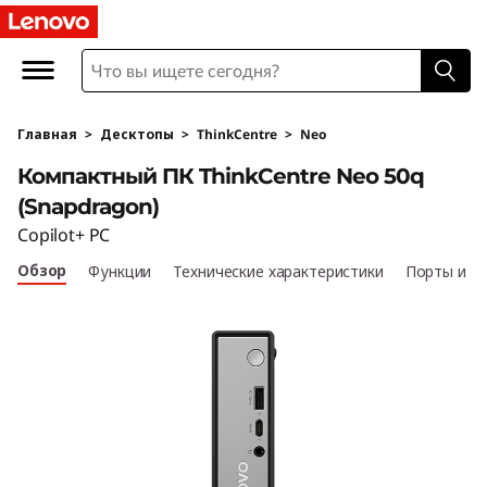
К
о
м
Главная
>
Десктопы
>
ThinkCentre
>
Neo
п
Компактный ПК ThinkCentre Neo 50q
а
(Snapdragon)
Copilot+ PC
к
Обзор
Функции
Технические характеристики
Порты и р
т
н
ы
й