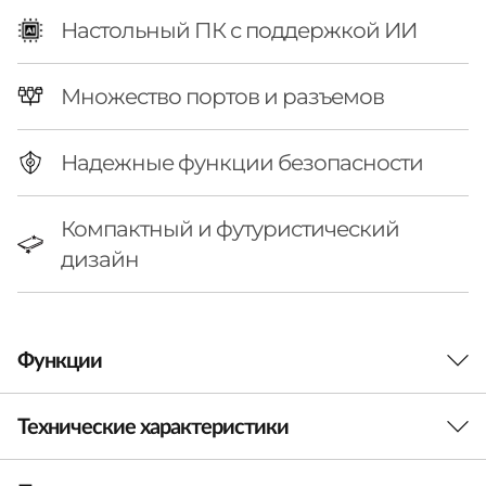
n
Настольный ПК с поддержкой ИИ
a
p
Множество портов и разъемов
d
Надежные функции безопасности
r
Компактный и футуристический
a
дизайн
g
o
Функции
n
)
Технические характеристики
ФАНТАСТИЧЕСКАЯ
ПРОИЗВОДИТЕЛЬНОСТЬ В КОМПАКТНОМ
|
КОРПУСЕ