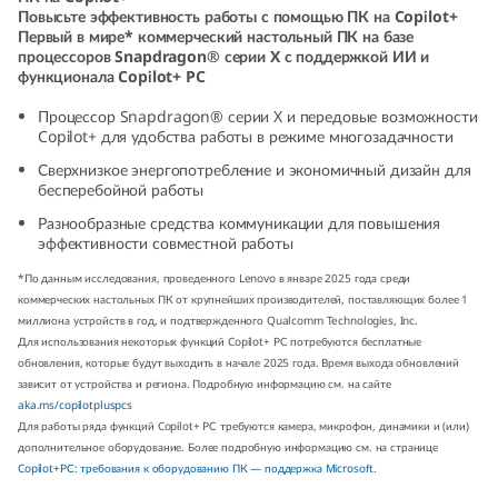
Повысьте эффективность работы с помощью ПК на Copilot+
r
Первый в мире* коммерческий настольный ПК на базе
процессоров Snapdragon® серии X с поддержкой ИИ и
e
функционала Copilot+ PC
N
Процессор Snapdragon® серии X и передовые возможности
Copilot+ для удобства работы в режиме многозадачности
e
Сверхнизкое энергопотребление и экономичный дизайн для
бесперебойной работы
o
Разнообразные средства коммуникации для повышения
эффективности совместной работы
5
*По данным исследования, проведенного Lenovo в январе 2025 года среди
коммерческих настольных ПК от крупнейших производителей, поставляющих более 1
0
миллиона устройств в год, и подтвержденного Qualcomm Technologies, Inc.
Для использования некоторых функций Copilot+ РС потребуются бесплатные
q
обновления, которые будут выходить в начале 2025 года. Время выхода обновлений
зависит от устройства и региона. Подробную информацию см. на сайте
(
aka.ms/copilotpluspcs
Для работы ряда функций Copilot+ РС требуются камера, микрофон, динамики и (или)
S
дополнительное оборудование. Более подробную информацию см. на странице
Copilot+РС: требования к оборудованию ПК — поддержка Microsoft.