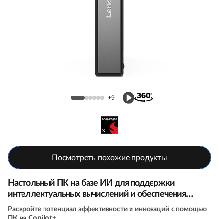
П
К
T
h
Компактный ПК ThinkCentre Neo 50q
i
(Snapdragon)
+9
n
k
C
Посмотреть похожие продукты
e
Настольный ПК на базе ИИ для поддержки
n
интеллектуальных вычислений и обеспечения
высокой производительности
t
Раскройте потенциал эффективности и инноваций с помощью
ПК на Copilot+