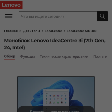
М
о
н
Главная
>
Десктопы
>
IdeaCentre
>
IdeaCentre AIO 300
о
Моноблок Lenovo IdeaCentre 3i (7th Gen,
б
24, Intel)
л
Обзор
Функции
Технические характеристики
Порты и р
о
к
L
e
Доступны новые параметры