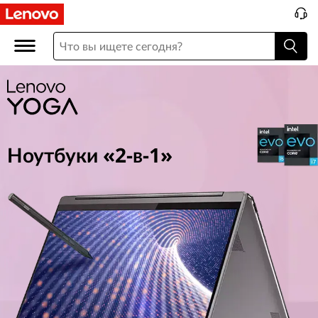
Y
o
g
a
2
Ноутбуки «2-в-1»
i
n
1