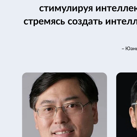
стимулируя интелле
стремясь создать интел
– Юань