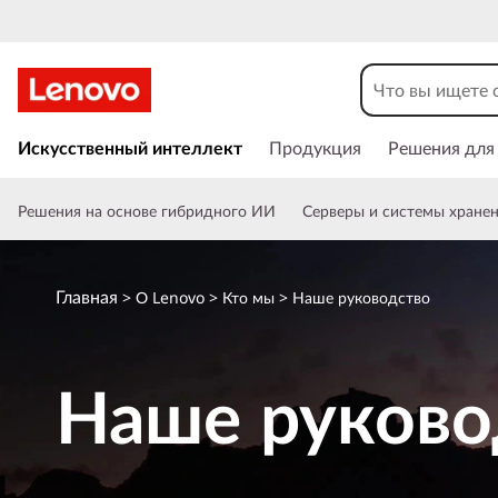
Н
а
ш
П
е
Искусственный интеллект
Продукция
Решения для
е
р
е
р
Решения на основе гибридного ИИ
Серверы и системы хране
й
т
у
и
к
Главная
к
>
О Lenovo
>
Кто мы
> Наше руководство
о
с
о
н
Наше руково
о
в
в
н
о
о
м