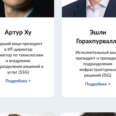
Артур Ху
Эшли
Горахпурвал
арший вице-президент
и ИТ-директор
Исполнительный виц
ектор по технологиям
президент и президе
и внедрению
подразделения
разделения решений и
инфраструктурны
услуг (SSG)
решений (ISG)
Подробнее >
Подробнее >