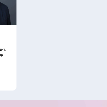
н
ент,
ор