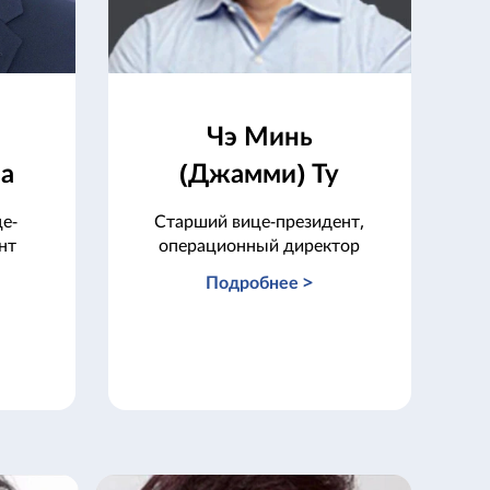
Чэ Минь
ла
(Джамми) Ту
е-
Старший вице-президент,
нт
операционный директор
Подробнее >
х