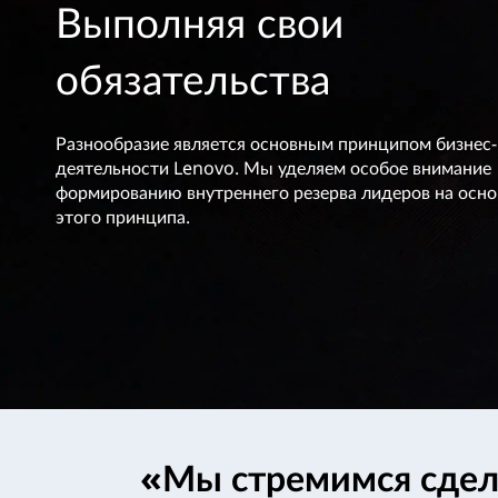
д
Выполняя свои
у
с
к
обязательства
о
т
н
т
в
е
Разнообразие является основным принципом бизнес-
н
деятельности Lenovo. Мы уделяем особое внимание
о
т
формированию внутреннего резерва лидеров на осно
у
этого принципа.
«Мы стремимся сдела