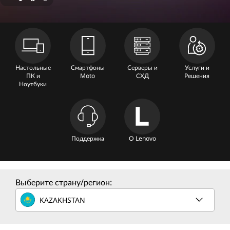
n
e
C
o
Настольные
Смартфоны
Cерверы и
Услуги и
ПК и
Moto
СХД
Решения
m
Ноутбуки
p
u
Поддержка
О Lenovo
t
e
Выберите страну/регион:
r
KAZAKHSTAN
S