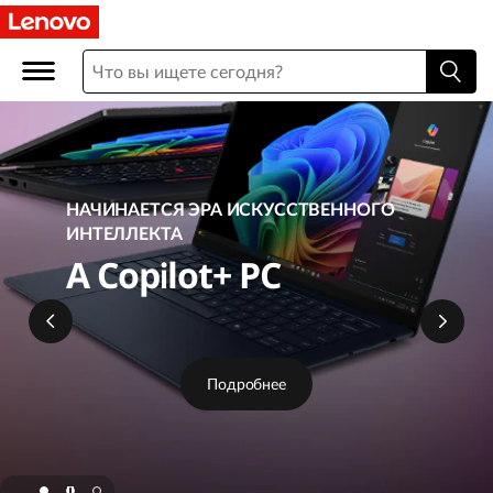
L
e
n
o
v
НАЧИНАЕТСЯ ЭРА ИСКУССТВЕННОГО
ИНТЕЛЛЕКТА
o
A Copilot+ PC
O
n
Подробнее
l
i