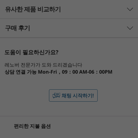
성능
프로세서
유사한 제품 비교하기
®
Snapdragon
8 Elite Gen 5
3 Similiar products selected
구매 후기
운영 체제
Android™ 16
What specs do you want to compare?
도움이 필요하신가요?
메모리
프로세서
운영 체제
메모리
저장 장치
디스
최대 16GB LPDDR5T 10667Mbps
레노버 전문가가 도와 드리겠습니다
상담 연결 가능
Mon-Fri，09：00 AM-06：00PM
스토리지
현재 보고 있는
1
-
볼륨 제어
최대 512GB UFS 4.1 Pro
Legion Tab
Lenovo Tab
Lenovo 
채팅 시작하기!
Gen 5 (8.8"
One
Tab Pro
배터리
2
-
전원 버튼
Snapdragon)
9000mAh 리튬 이온 폴리머
(29)
(78)
(5
오디오
3
-
MicroSD 카드 슬롯
편리한 지불 옵션
마이크 2개
2712 슈퍼리니어 스피커 2개