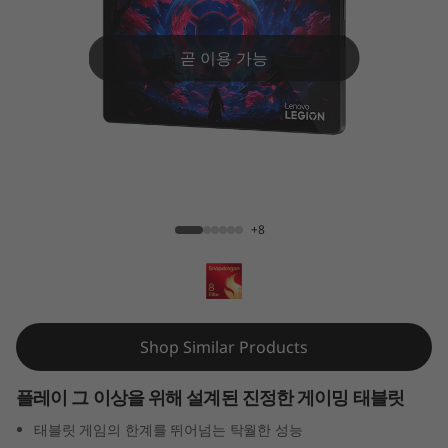
e
n
곧 이용 가능
5
(
8
Legion Tab Gen 5 (8.8" Snapdragon)
.
+8
8
"
S
Shop Similar Products
n
플레이 그 이상을 위해 설계된 진정한 게이밍 태블릿
a
태블릿 게임의 한계를 뛰어넘는 탁월한 성능