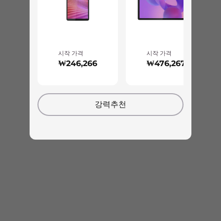
Play Games
Play Books
Youtube Kids
Kids Space
자세히 알아보기
시작 가격
시작 가격
Entertainment Space
₩246,266
₩476,267
Smart Connect
설정​
Notepad
레코더
LENOVO AI ENGINE+
강력추천
날씨
더 빨리 확인하세요. 더 스
카메라
Lenovo Vantage
마트하게 들으세요. 가장
WPS Office
Legion Space
먼저 반응
WPS Office PC
MyScript Note
Lenovo AI Engine+ 기반 Lenovo Legion Tab Gen
MyScript Math
5는 게임 플레이를 실시간으로 분석하여 가장 중요
Perplexity
한 곳에서 성능, 비주얼, 오디오, 터치, 촉감을 최적
Smarter Reader