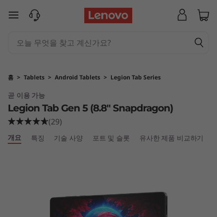
L
주요 콘텐츠로 건너뛰기
e
g
i
홈
>
Tablets
>
Android Tablets
>
Legion Tab Series
o
곧 이용 가능
Legion Tab Gen 5 (8.8" Snapdragon)
n
(29)
T
개요
특징
기술 사양
포트 및 슬롯
유사한 제품 비교하기
a
b
G