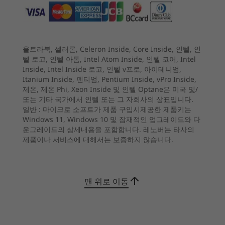
4
-
USB-C®(USB 480Mbps) – 충전/OTG/오디오
®
Dolby Atmos
카메라
5
-
USB-C®(USB 10Gbps) – 충전/DP 출력/OTG/오디오
시작 가격
시작 가격
울트라북, 셀러론, Celeron Inside, Core Inside, 인텔, 인
전면: 일반 RGB 8M FF(78° 울트라와이드 뷰 제공)
자세히 알아보기
₩246,266
₩476,2
텔 로고, 인텔 아톰, Intel Atom Inside, 인텔 코어, Intel
후면: RGB 50M AF(플래시 포함)
Inside, Intel Inside 로고, 인텔 v프로, 아이테니엄,
6
-
카메라
Itanium Inside, 펜티엄, Pentium Inside, vPro Inside,
사양은 지역/모델에 따라 다를 수 있습니다.
프로세서
프로세서
프로세서
제온, 제온 Phi, Xeon Inside 및 인텔 Optane은 미국 및/
Snapdragon® 8
MediaTek™ Helio
MediaTek
또는 기타 국가에서 인텔 또는 그 자회사의 상표입니다.
LENOVO PURESIGHT 디스플레이
Elite Gen 5
G85
Dimensity
일반 :
마이크로 소프트가 제품 구입시제공한 제품키는
Octa-core
Windows 11, Windows 10 및 잠재적인 업그레이드와 다
연결성
모든 프레임 및 모든 터치
운그레이드의 상세내용을 포함합니다. 레노버는 타사의
제품이나 서비스에 대해서는 보증하지 않습니다.
포트/슬롯
완벽한 성능 제공
운영 체제
운영 체제
운영 체제
긴 측면:
Android™ 16
Android™ 14
Android™ 
®
8.8인치 3K Lenovo PureSight 디스플레이는 매우
USB-C
(USB 10Gbps) – 충전/DP 출력/OTG/오디오
맨 위로 이동
부드러운 비주얼과 정밀한 터치 반응을 제공하여
MicroSD 카드 슬롯(최대 2TB)
게이머에게 몰입감 넘치는 AAA 세계와 경쟁력 있
짧은 면:
메모리
메모리
메모리
는 플레이 모두에 필요한 선명도와 제어 기능을 제
®
USB-C
(USB 480Mbps) – 충전/OTG/오디오
Up to 16GB
4GB
8GB
공합니다.