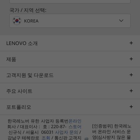
Legion Space는 전체 게임 라이브러리를
로 게
국가 / 지역 선택:
한 곳에 정리하여 각 타이틀에 대한 맞춤 프
로필을 만들 수 있도록 지원합니다. 게임별
KOREA
로 선호하는 성능 모드와 시스템 동작을 설
정하여 모든 세션이 최적화되어 플레이할
수 있도록 준비되어 있습니다.
LENOVO 소개
제품
연결 옵션
고객지원 및 다운로드
고속 링크. 중단 없음
주요 사이트
®
WiFi 7, Bluetooth
6.0, 게임을 위해 설계된 듀얼
포트폴리오
®
USB-C
포트 디자인을 갖춘 Lenovo Legion Tab
Gen 5는 어디서나 빠르고 안정적인 연결과 중단
한국레노버 유한
사업자 등록번
온라인
[인증범위] 한국레노
회사 / 대표이사 :
호 : 220-87-
스토어
없는 플레이를 제공합니다.
버 온라인 서비스 운
신규식 / 서울시
06031
사업자
문의
/
영(심사받지 않은 물
강남구 테헤란로
조회
/ 통신판
고객지