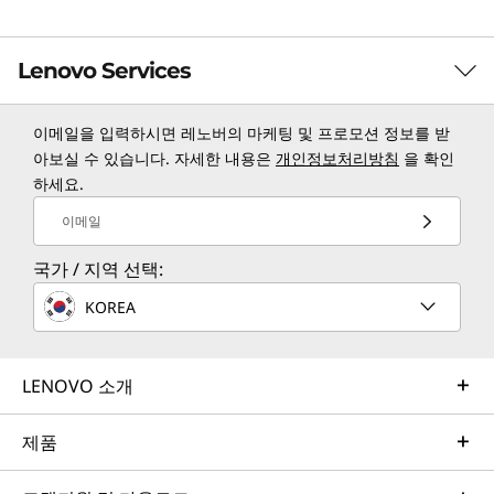
Lenovo Services
이메일을 입력하시면 레노버의 마케팅 및 프로모션 정보를 받
TruScale Services
아보실 수 있습니다. 자세한 내용은
개인정보처리방침
을 확인
하세요.
Leverage real-time monitoring, 24x7 incident response,
and problem resolution, all through a single point of
이메일
contact. Quarterly health checks ensure ongoing
국가 / 지역 선택:
optimization and business innovation. Lenovo provides
remote active monitoring of hardware in the
KOREA
customer’s data center, enabling ongoing performance
and productivity.
LENOVO 소개
Learn more
제품
AI Services