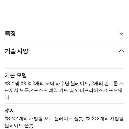
i
r
e
특징
c
t
기술 사양
강력한 모듈식 빌딩 블록으로 고성능 패브릭 구축
o
Lenovo X8-8 Director는 대규모 스토리지 환경을
위해 설계된 모듈형 플랫폼으로, 성장, 워크로드 통
r
기본 모델
합 및 안정적인 운영을 위한 안정적이고 확장 가능
하며 고성능의 기반을 제공합니다. 이 제품은 미션
X8-4 및 X8-8: 2개의 코어 라우팅 블레이드, 2개의 컨트롤 프
크리티컬 및 엔터프라이즈 AI 워크로드에 이상적입
로세서 모듈, 4포스트 레일 키트 및 엔터프라이즈 소프트웨
니다. X8-8 모델은 최대 384 × 128G 포트까지 확장
어
가능하며, 성능 저하 없이 점점 늘어나는 장치, 애
섀시
플리케이션 및 워크로드를 지원하기 위한 탁월한
대역폭과 처리량을 제공합니다.
X8-4: 4개의 개방형 포트 블레이드 슬롯, X8-8: 8개의 개방형
블레이드 슬롯