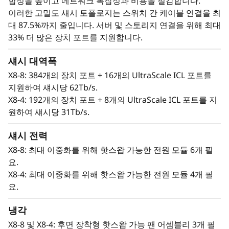
합성을 높이고 네트워크 복잡성과 비용을 절감합니다.
위해 강화된 패브릭 OS와 하드웨어를 활용하고, 불
이러한 고밀도 섀시 토폴로지는 스위치 간 케이블 연결을 최
필요한 접근 지점을 제거하며, 하드웨어 및 소프트
대 87.5%까지 줄입니다. 서버 및 스토리지 연결을 위해 최대
웨어 신뢰의 근원을 검증하여 인증된 구성 요소만
33% 더 많은 장치 포트를 지원합니다.
시스템 내에서 작동하도록 보장합니다.
섀시 대역폭
X8-8: 384개의 장치 포트 + 16개의 UltraScale ICL 포트를
지원하여 섀시당 62Tb/s.
X8-4: 192개의 장치 포트 + 8개의 UltraScale ICL 포트를 지
원하여 섀시당 31Tb/s.
섀시 전력
X8-8: 최대 이중화를 위해 핫스왑 가능한 전원 모듈 6개 필
요.
X8-4: 최대 이중화를 위해 핫스왑 가능한 전원 모듈 4개 필
요.
인공지능 기반 자율성으로 SAN 관리 현대화
냉각
Brocade Gen 8 기술을 탑재한 Lenovo X8-8
X8-8 및 X8-4: 후면 장착형 핫스왑 가능 팬 어셈블리 3개 필