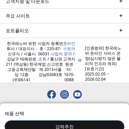
고객지원 및 다운로드
Get from an idea to a pre-production AI solution in just
weeks. Optimized for NVIDIA AI Enterprise and
주요 사이트
leveraging accelerators like NVIDIA NIMs, Lenovo AI
Fast Start for Enterprise accelerates use case
포트폴리오
development and platform readiness for AI
deployment at scale.
한국레노버 유한
사업자 등록번
온라인
[인증범위] 한국레노
회사 / 대표이사 :
호 : 220-87-
스토어
Learn more
버 온라인 서비스 운
신규식 / 서울시
06031
사업자
문의
/
영(심사받지 않은 물
강남구 테헤란로
조회
/ 통신판
고객지
리적 인프라 제외)
211 (역삼동) 한국
매업 신고번호
원센
[유효기간]
고등교육재단빌
제 2013서울
터:
Managed Services
2025.02.05 ~
딩 12층
강남02683호
1670-
2028.02.04
(우)06141
0088
Lenovo Managed Services supports your team with
actively monitored, optimized environments that
enhance performance, improve the end-user
experience and simplify operations. With a trusted
© 2026 레노버. 모든 권리 보유.
partner and a scalable suite of flexible options to
제품 선택
개인정보 처리방침
사이트맵
이용약관
manage your technologies and vendors, your IT team
can prioritize strategic imperatives and building the
강력추천
digital workforce of tomorrow.