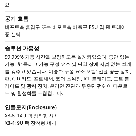
Director는 내장형 SAN AI를 통합하여 애플리케이
요
션 인프라 관리를 자동화합니다. 이 제품은 강력한
공기 흐름
분석 아키텍처를 통해 수동 관리를 최소화하여, 증
가하는 작업 부하와 인프라 복잡성에도 불구하고
비포트측 흡입구 또는 비포트측 배출구 PSU 및 팬 트레이
안정성과 효율성을 유지하는 탄력적인 네트워크를
중 선택.
구축합니다.
솔루션 가용성
99.999% 가동 시간을 보장하도록 설계되었으며, 중단 없는
기능, 핫 플러그 가능 구성 요소 및 단일 장애 지점 없는 설계
를 갖추고 있습니다. 이중화 구성 요소 포함: 전원 공급 장치,
팬, CID 카드, 프로세서, 코어 스위칭, ICL 블레이드, 포트 블
레이드 및 광학 장치. 온라인 진단과 무중단 펌웨어 다운로
드 및 활성화를 포함합니다.
인클로저(Enclosure)
X8-8: 14U 랙 장착형 섀시
X8-4: 9U 랙 장착형 섀시