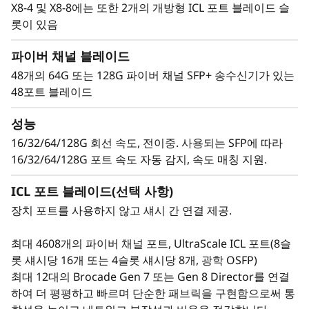
X8-4 및 X8-8에는 또한 2개의 개방형 ICL 포트 블레이드 슬
롯이 있음
파이버 채널 블레이드
48개의 64G 또는 128G 파이버 채널 SFP+ 송수신기가 있는
48포트 블레이드
성능
16/32/64/128G 회선 속도, 전이중. 사용되는 SFP에 따라
16/32/64/128G 포트 속도 자동 감지, 속도 매칭 지원.
ICL 포트 블레이드(선택 사항)
고급 보안 기능으로 데이터 센터 방어
장치 포트를 사용하지 않고 섀시 간 연결 제공.
Lenovo X8-8 Director는 사이버 복원력이 뛰어나
고 양자 안전 아키텍처를 갖추어, 중요한 SAN 데이
최대 4608개의 파이버 채널 포트, UltraScale ICL 포트(8슬
터와 애플리케이션을 양자 컴퓨팅 및 사이버 보안
롯 섀시당 16개 또는 4슬롯 섀시당 8개, 광학 OSFP)
위협으로부터 보호합니다. Brocade는 파이버 채널
최대 12대의 Brocade Gen 7 또는 Gen 8 Director를 연결
격리 및 역할 기반 접근 제어를 통해 스토리지 트래
하여 더 평평하고 빠르며 단순한 패브릭을 구현함으로써 통
픽 보안을 강화하여 무단 접근을 방지합니다. 이를