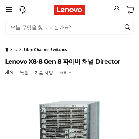
L
주요 콘텐츠로 건너뛰기
e
n
o
홈
>
...
>
Fibre Channel Switches
v
Lenovo X8-8 Gen 8 파이버 채널 Director
o
개요
특징
기술 사양
서비스
X
8
-
8