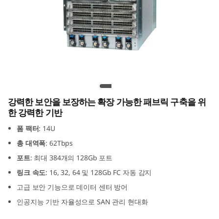
G
e
n
8
파
Lenovo X8-8 Gen 8 파이버 채널 Director
강력한 보안을 보장하는 확장 가능한 패브릭 구축을 위
이
한 강력한 기반
버
폼 팩터
: 14U
총 대역폭
: 62Tbps
채
포트
: 최대 384개의 128Gb 포트
널
링크 속도
: 16, 32, 64 및 128Gb FC 자동 감지
고급 보안 기능으로 데이터 센터 방어
D
인공지능 기반 자율성으로 SAN 관리 현대화