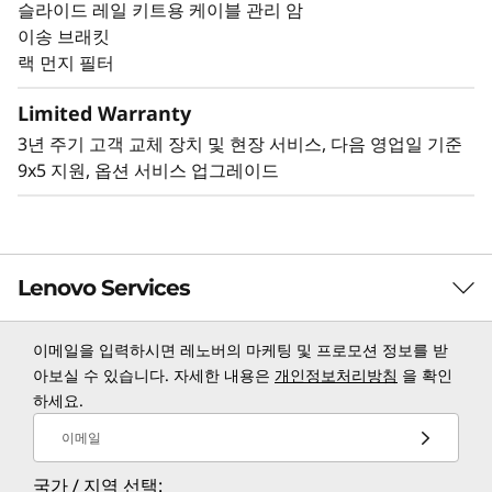
슬라이드 레일 키트용 케이블 관리 암
이송 브래킷
기타 SE350용 마운팅 솔루션
랙 먼지 필터
다양한 방법으로 SE350을 장착할 수 있습니다.
Lenovo 프레스 제품 가이드에서 이러한 기타 장착
Limited Warranty
솔루션을 살펴보세요.
3년 주기 고객 교체 장치 및 현장 서비스, 다음 영업일 기준
E2 인클로저(짧은 깊이 인클로저)
9x5 지원, 옵션 서비스 업그레이드
데스크탑 마운트
월 마운트
천정 마운트
DIN 마운트
스택 마운트
Lenovo Services
책장 마운트
이메일을 입력하시면 레노버의 마케팅 및 프로모션 정보를 받
TruScale Services
아보실 수 있습니다. 자세한 내용은
개인정보처리방침
을 확인
하세요.
Leverage real-time monitoring, 24x7 incident response,
and problem resolution, all through a single point of
이메일
contact. Quarterly health checks ensure ongoing
국가 / 지역 선택:
optimization and business innovation. Lenovo provides