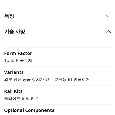
특징
기술 사양
조밀한 1U 랙 마운트 솔루션
이 인클로저는 1U의 랙 공간에서 2개의
ThinkEdge SE350 시스템을 지원하므로 표준 서버
Form Factor
환경에 SE350을 구축할 수 있습니다.
1U 랙 인클로저
Variants
보안 및 보호
외부 전원 공급 장치가 있는 교류용 E1 인클로저
E2 인클로저는 먼지를 포착하고 포트 및 전원 버튼
Rail Kits
으로의 우발적인 접근을 방지하기 위해 이송 브래
슬라이드 레일 키트
킷 및 랙 먼지 필터를 지원합니다
Optional Components