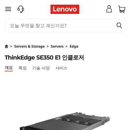
T
주요 콘텐츠로 건너뛰기
h
i
n
홈
>
Servers & Storage
>
Servers
>
Edge
k
ThinkEdge SE350 E1 인클로저
E
개요
특징
기술 사양
서비스
d
g
e
S