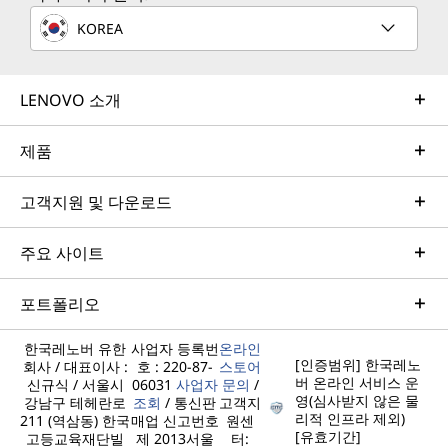
remote active monitoring of hardware in the
KOREA
customer’s data center, enabling ongoing performance
and productivity.
LENOVO 소개
Learn more
제품
AI Services
고객지원 및 다운로드
Get from an idea to a pre-production AI solution in just
weeks. Optimized for NVIDIA AI Enterprise and
주요 사이트
leveraging accelerators like NVIDIA NIMs, Lenovo AI
Fast Start for Enterprise accelerates use case
포트폴리오
development and platform readiness for AI
deployment at scale.
한국레노버 유한
사업자 등록번
온라인
[인증범위] 한국레노
회사 / 대표이사 :
호 : 220-87-
스토어
Learn more
버 온라인 서비스 운
신규식 / 서울시
06031
사업자
문의
/
영(심사받지 않은 물
강남구 테헤란로
조회
/ 통신판
고객지
리적 인프라 제외)
211 (역삼동) 한국
매업 신고번호
원센
[유효기간]
고등교육재단빌
제 2013서울
터:
Managed Services