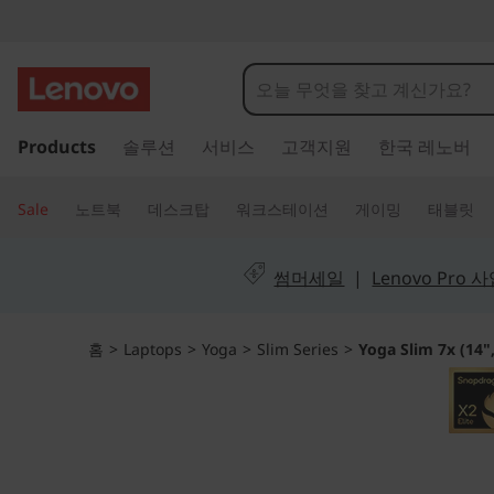
Y
o
g
주
Products
솔루션
서비스
고객지원
한국 레노버
요
a
콘
텐
S
Sale
노트북
데스크탑
워크스테이션
게이밍
태블릿
츠
l
로
건
썸머세일
|
Lenovo Pro
i
너
뛰
m
기
홈
>
Laptops
>
Yoga
>
Slim Series
>
Yoga Slim 7x (14
7
x