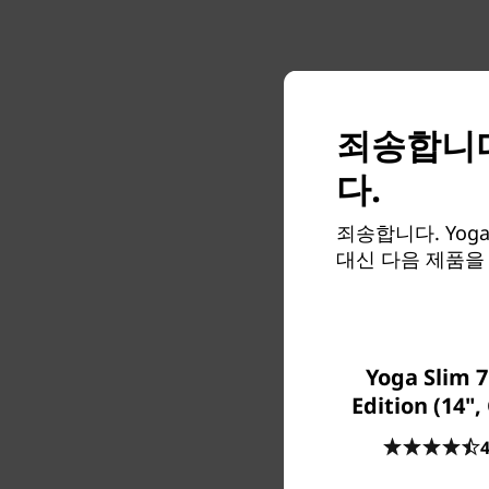
죄송합니다
Snapd
다.
11(14
성을 제
죄송합니다. Yoga 
으로 제공되
대신 다음 제품을
Yoga Slim 7
액세서리는 구성에 포함
Edition (14",
4