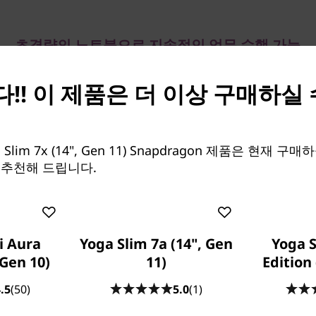
초경량의 노트북으로 지속적인 업무 수행 가능
이동 중에도 지속적인 전력 공
!! 이 제품은 더 이상 구매하실
®
ragon
X2 Elite 프로세서를 탑재한 Lenovo Yoga Slim 
인치 Snapdragon) 노트북은 슬림하고 가벼운 디자인으로 
공합니다. 낮은 전력 소비량, 하루 종일 지속되는 배터리 수
Slim 7x (14", Gen 11) Snapdragon 제품은 현재 구
는 2.8K 120Hz PureSight Pro 기술을 갖춘 14인치 O
 추천해 드립니다.
레이를 통해 어디에서든 생산성을 유지할 수 있습니다.
i Aura
Yoga Slim 7a (14", Gen
Yoga S
되어 있지 않습니다.
 Gen 10)
11)
Edition 
.5
(50)
5.0
(1)