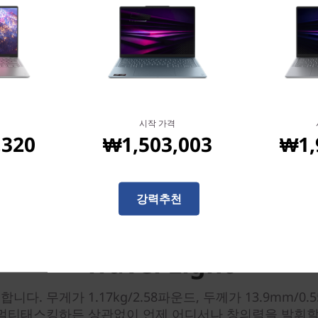
지금 시청하세요
시작 가격
,320
₩1,503,003
₩1,
강력추천
당신의 일상 동반자
Travel Light
편합니다. 무게가 1.17kg/2.58파운드, 두께가 13.9mm
멀티태스킹하든 상관없이 언제 어디서나 창의력을 발휘할