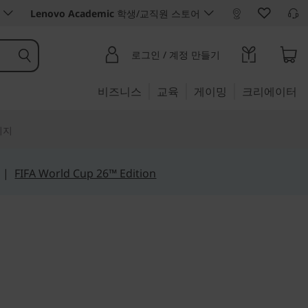
Lenovo Academic
학생/교직원 스토어
로그인 / 계정 만들기
비즈니스
교육
게이밍
크리에이터
리지
|
FIFA World Cup 26™ Edition
azing
13'', Gen