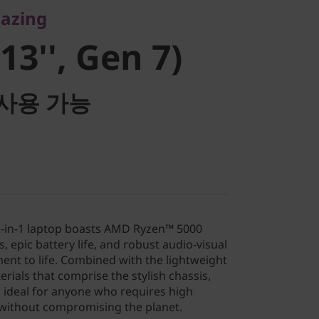
mazing
13'', Gen 7)
사용 가능
2-in-1 laptop boasts AMD Ryzen™ 5000
, epic battery life, and robust audio-visual
ent to life. Combined with the lightweight
rials that comprise the stylish chassis,
is ideal for anyone who requires high
without compromising the planet.