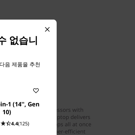
 수 없습니
대신 다음 제품을 추천
in-1 (14'', Gen
0 Series Mobile Processors with
10)
6 Gen 7 convertible laptop delivers
4.4
(125)
your most demanding apps all at once
veness. Experience hyper-efficient