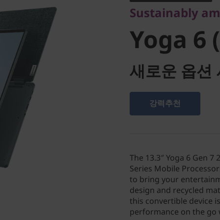
Sustainably a
7)
Yoga 6 (
새로운 옵션 
강력추천
The 13.3″ Yoga 6 Gen 7 
Series Mobile Processors
to bring your entertainm
design and recycled mate
this convertible device 
performance on the go 