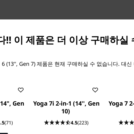
!! 이 제품은 더 이상 구매하실
 6 (13'', Gen 7) 제품은 현재 구매하실 수 없습니다. 
AMD power
(14", Gen
Yoga 7i 2-in-1 (14'', Gen
Yoga 7 2-
Powered by AMD Ryzen™ 500
10)
Radeon™ graphics, the Yoga 
.5
(71)
4.5
(223)
infinite possibilities. Run 
with lightning-fast responsi