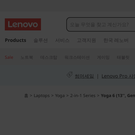
Y
o
g
주
Products
솔루션
서비스
고객지원
한국 레노버
요
a
콘
텐
6
Sale
노트북
데스크탑
워크스테이션
게이밍
태블릿
츠
(
로
건
썸머세일
|
Lenovo Pro
1
너
뛰
3
기
홈
>
Laptops
>
Yoga
>
2-in-1 Series
>
Yoga 6 (13'', Gen
'
'