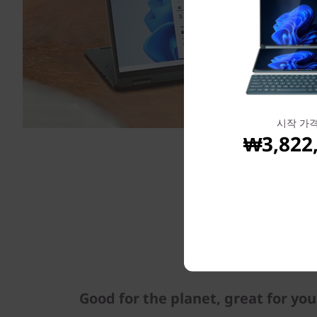
시작 가
₩3,822
Good for the planet, great for you