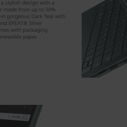
a stylish design with a
ver made from up to 50%
—in gorgeous Dark Teal with
and EPEAT® Silver
comes with packaging
renewable paper.