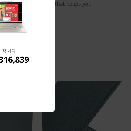
try-leading technology that keeps you
d anywhere.
시작 가격
316,839