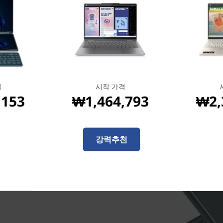
battery life thanks to indus
productive and entertaine
격
시작 가격
,153
₩1,464,793
₩2,
강력추천