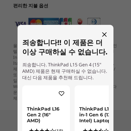
(6)
(18)
(6
편리한 지불 옵션
배터리
4
-
RJ45
46.5W 재활용 PCC 플라스틱 90% 사용
57W 재활용 PCC 플라스틱 최대 90% 사용
5
-
USB-C 3.2 Gen 2(전원 입력)
사용자의 웰빙을 생각한 설계
63W 재활용 PCC 플라스틱 최대 90% 사용
65W AZ로 고속 충전 지원(60분에 최대 80%까지 충전)
죄송합니다!! 이 제품은 더
ThinkPad L15 Gen 4 노트북을 사용하면 장소에
울트라북, 셀러론, Celeron Inside, Core Inside, 인텔, 인
6
-
USB-C 3.2 Gen 2
관계없이 어디서나 원활하게 업무를 수행하고 화
오디오
이상 구매하실 수 없습니다.
시작 가격
시작 가격
텔 로고, 인텔 아톰, Intel Atom Inside, 인텔 코어, Intel
상 회의를 할 수 있습니다. 대형 TrackPad 외에도
₩1,403,270
₩1,885
Inside, Intel Inside 로고, 인텔 v프로, 아이테니엄,
Dolby Audio™
FHD RGB 웹캠, 사용자 대면 Dolby Audio™ 스피
Itanium Inside, 펜티엄, Pentium Inside, vPro Inside,
죄송합니다. ThinkPad L15 Gen 4 (15"
7
-
HDMI 2.1
®
Dolby Voice
제온, 제온 Phi, Xeon Inside 및 인텔 Optane은 미국 및/
®
AMD) 제품은 현재 구매하실 수 없습니다.
커, Dolby Voice
AI 노이즈 억제 기술이 특징입니
프로세서
프로세서
사용자 대면 마이크 2개
또는 기타 국가에서 인텔 또는 그 자회사의 상표입니다.
대신 다음 제품을 추천해 드립니다.
다. 또한 자세 알림 및 눈의 피로를 완화하기 위해
Up to AMD
Up to Inte
일반 :
마이크로 소프트가 제품 구입시제공한 제품키는
8
-
USB-A 3.2 Gen 1
화면에서 눈을 떼도록 알려주는 디지털 웰빙 기능
Ryzen™ 7 PRO 250
Core™ Ultr
Windows 11, Windows 10 및 잠재적인 업그레이드와 다
카메라
(U15) on In
도 있습니다.
운그레이드의 상세내용을 포함합니다. 레노버는 타사의
vPro®
HD RGB 카메라(웹캠 프라이버시 셔터 포함)
제품이나 서비스에 대해서는 보증하지 않습니다.
9
-
헤드폰/마이크 콤보
FHD RGB 카메라
ThinkPad L16
ThinkPad L13 2-
옵션: FHD + IR 하이브리드 카메라(웹캠 프라이버시 셔터
운영 체제
운영 체제
Gen 2 (16″
in-1 Gen 6 (13"
Up to Windows 11
Up to Win
포함)
AMD)
Intel) Laptop
10
-
옵션: 스마트 카드 판독기
Pro
Pro
사양은 지역/모델에 따라 다를 수 있습니다.
(18)
(6)