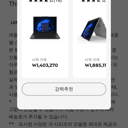
ThinkPad L15 Gen 4 (15″ AMD)
메모리
메모리
11
-
옵션: SIM 슬롯
Up to 64GB DDR5
Up to 32G
5600 MT/s
LPDDR5X,
연결
(7467MT/s)
LENOVO.COM의 가격 정책, 제한 사항, 보증 등에 관
soldered
한 모든 중요한 정보를 확인하세요
포트/슬롯
제품에 따라 모든 기능이 지원되는 것이 아닙니다. 제품
저장 장치
저장 장치
USB-A 3.2 Gen 1 2개
별 스펙은 다를 수 있습니다.
Up to 2TB PCIe
Up to 1TB 
USB-C 3.2 Gen 2
본 웹사이트의 정보는 별도의 통지없이 변경되거나 갱
Gen4x4 SSD
Gen4 x 4 
USB-C 3.2 Gen 2
신될 수 있으며, 제공된 정보에 대한 정확성에 대해서는
(2242)
시작 가격
시작 가격
HDMI 2.1*
아무런 책임이 없습니다. 해당정보의 사용으로 인한 위
₩1,403,270
₩1,885,111
RJ45
험은 사용자 자신이 감수해야 합니다.
쇼핑하기
쇼핑
모든 올바른 연결
헤드폰/마이크 콤보
실제 배터리 사용시간은 사용하고 있는 어플리케이션
MicroSD 카드 판독기
업무 장소에 관계없이 어디서나 ThinkPad L15
과 셋팅, 그리고 기능 상의 활성화 상태, 네트워크 상태,
강력추천
옵션: SIM 슬롯
Gen 4 노트북이 있으면 든든합니다. 포트 배열에
사용온도 등 다양한 요인에 의해서 변동될 수 있습니다.
옵션: 스마트 카드 판독기
Explore All Laptops
는 USB-C 및 HDMI가 포함되어 있어 작업을 완료
* 표시된 가격은 부가가치세가 포함되어 있으며, 예
하는 데 필요한 장치 및 데이터에 연결할 수 있습니
고없이 변경될 수 있습니다. 제품 주문시 경우에 따라
*Supports resolution up to 4K@60Hz.
다. 또한 최대 WiFi 6E* 및 4G LTE WWAN** 연결
배송료가 추가될 수 있습니다.
옵션으로 어디서나 기가비트 인터넷에 액세스해
** 표시된 사양은 각 시리즈의 모델중 최대로 제공되
USB 포트 전송 속도는 대략적인 수치이며 호스트 및 주변 장치의 처리 성능, 파일 속성, 시스
보세요.