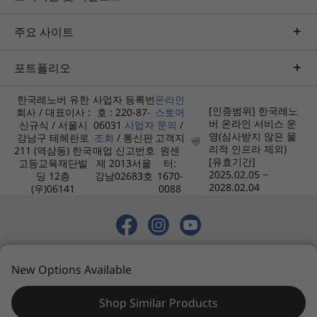
플라스틱 없는 포장
주요 사이트
재활용 및/또는 지속 가능한 포장 90% 사용*
*제품 포장은 평균적으로 최소 총중량 90%의 비율로 다음 재료의 조합을 포함합니다. 재활용
포트폴리오
내용물, 바이오 기반 플라스틱, 비목재 바이오 기반 섬유 재료 또는 지속 가능한 산림 재료
인증/등록
한국레노버 유한
사업자 등록번
온라인
[인증범위] 한국레노
회사 / 대표이사 :
호 : 220-87-
스토어
®
EPEAT
Gold(일부 지역에 한함*)
버 온라인 서비스 운
신규식 / 서울시
06031
사업자
문의
/
영(심사받지 않은 물
강남구 테헤란로
조회
/ 통신판
고객지
®
ENERGY STAR
8
리적 인프라 제외)
211 (역삼동) 한국
매업 신고번호
원센
*국가별 등록 상태를 확인하려면
www.epeat.net
을 방문하세요.
[유효기간]
고등교육재단빌
제 2013서울
터:
2025.02.05 ~
딩 12층
강남02683호
1670-
2028.02.04
(우)06141
0088
사양은 지역/모델에 따라 다를 수 있습니다.
기타 정보
지속 가능한 방식으로 만들고 포장
© 2026 레노버. 모든 권리 보유.
New Options Available
보안
개인정보 처리방침
사이트맵
이용약관
모든 레노버 장치는 탄소 배출을 줄이기 위해 저온
납땜 공정을 사용하여 제조됩니다. 2025년까지 레
Microsoft 11 보안 코어 PC (모델에 따라 다름)
Shop Similar Products
노버는 공급망에서 100만 톤의 온실 가스 배출량을
스마트 전원 켜기(전원 버튼에 통합된 지문 리더기)