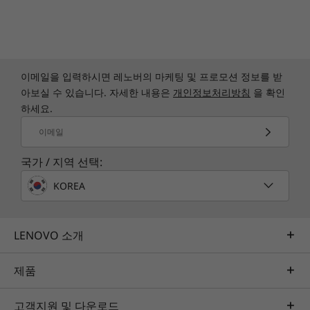
115mm 와이드 TrackPad
색상
썬더 블랙
이메일을 입력하시면 레노버의 마케팅 및 프로모션 정보를 받
사양은 지역/모델에 따라 다를 수 있습니다.
아보실 수 있습니다. 자세한 내용은
개인정보처리방침
을 확인
하세요.
이메일
지속 가능성
믿을 수 있는 안정성
국가 / 지역 선택:
소재
레노버는 미 국방부의 MIL-STD 810H 표준을 사용
KOREA
스피커 엔클로저에 PCC(Post-Consumer Content) 재활용
하여 모든 ThinkPad의 안정성과 내구성을 보장합
플라스틱 50% 사용
니다. 노트북이 극한 조건에서 작동하도록 12가지
배터리 엔클로저에 PCC 재활용 플라스틱 90% 사용
표준과 200가지 이상의 품질 검사를 거칩니다. 이
LENOVO 소개
65W 어댑터에 PCC 재활용 플라스틱 90% 사용
테스트는 온도, 압력, 습도, 진동 등을 포함하여 북
SIM 트레이에 PCC 재활용 플라스틱 45% 사용
극의 광야와 사막의 먼지 폭풍과 같은 혹독한 요소
제품
백라이트 키캡에 PCC 재활용 플라스틱 85% 사용
를 포함합니다.
저온 납땜: 마더보드, 메모리, SSD, ClickPad/ForcePad,
고객지원 및 다운로드
WLAN 모듈