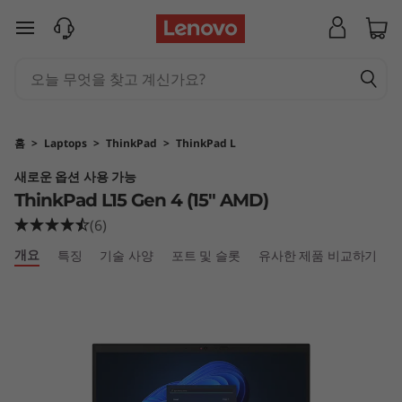
T
주요 콘텐츠로 건너뛰기
h
i
n
홈
>
Laptops
>
ThinkPad
>
ThinkPad L
k
새로운 옵션 사용 가능
ThinkPad L15 Gen 4 (15" AMD)
P
(6)
a
개요
특징
기술 사양
포트 및 슬롯
유사한 제품 비교하기
d
L
1