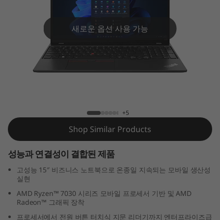
5
G
새로운 옵션 사용 가능
e
n
4
ThinkPad L15 Gen 4 (15" AMD)
(
+5
1
Shop Similar Products
5
성능과 연결성이 결합된 제품
″
고성능 15″ 비즈니스 노트북으로 온종일 지속되는 모바일 생산성
실현
A
AMD Ryzen™ 7030 시리즈 모바일 프로세서 기반 및 AMD
Radeon™ 그래픽 장착
M
프로세서에서 전원 버튼 터치식 지문 리더기까지 엔터프라이즈급