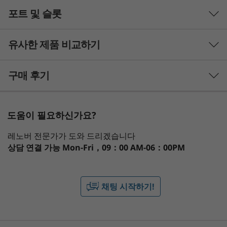
고성능 컴퓨팅을 위해 설계된 레노버 ThinkPad
포트 및 슬롯
성능
L15 Gen 4 비즈니스 노트북은 어디에서나 진정한
성능을 제공합니다. AMD Ryzen™ 7030 PRO 시리
프로세서
즈 모바일 프로세서 탑재 및 통합 AMD Radeon™
유사한 제품 비교하기
최대 AMD Ryzen™ PRO 7030 시리즈 모바일 프로세서
그래픽과 풍부한 메모리 및 저장 공간으로 모든 작
업을 빠르게 처리하세요. 또한 오래가는 배터리로
3 Similiar products selected
구매 후기
운영 체제
하루 종일 함께하세요.
최대 Windows 11 Pro
What specs do you want to compare?
®
Linux
도움이 필요하신가요?
프로세서
운영 체제
메모리
저장 장치
디스
그래픽
레노버 전문가가 도와 드리겠습니다
내장형 AMD Radeon™
1
-
MicroSD 카드 판독기
상담 연결 가능
Mon-Fri，09：00 AM-06：00PM
현재 보고 있는
메모리
2
-
USB-A 3.2 Gen 1
ThinkPad L15
ThinkPad L16
ThinkPa
최대 64GB DDR4 3200Mhz
채팅 시작하기!
Gen 4 (15"
Gen 2 (16″
2-in-1 Ge
AMD)
AMD)
(13" Intel
저장 장치
3
-
Kensington Nano Security Slot™
Laptop
최대 2TB Gen 3 PCIe SSD