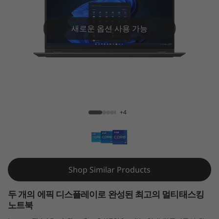
l
u
새로운 옵션 사용 가능
s
G
e
ThinkBook Plus Gen 3 (17" Intel)
n
+4
3
(
1
Shop Similar Products
7
두 개의 에픽 디스플레이로 완성된 최고의 멀티태스킹
노트북
형