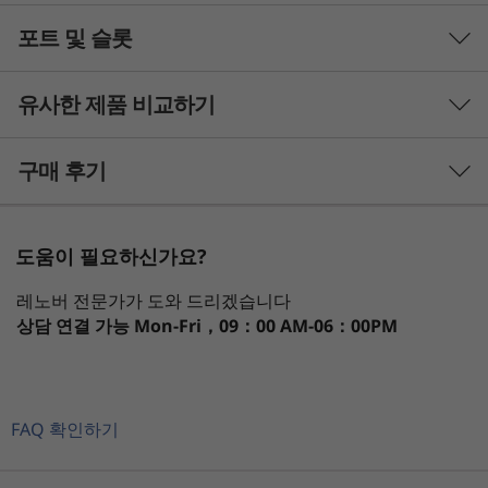
포트 및 슬롯
프로세서
®
최대 12세대 Intel
Core™ i7
유사한 제품 비교하기
운영 체제(OS)
3 Similiar products selected
구매 후기
Up to Windows 11 Pro
What specs do you want to compare?
디스플레이
도움이 필요하신가요?
메인 디스플레이: 17.3인치, 21:10, 3K(3072 x 1440),
프로세서
운영 체제
메모리
저장 장치
디스
120Hz, 400 니트, >90% STBR, Dolby Vision
한 노트북에 두 개의 스크린을 가진 다는 것
레노버 전문가가 도와 드리겠습니다
보조 디스플레이: 8인치(800 x 1280), 멀티터치
상담 연결 가능
Mon-Fri，09：00 AM-06：00PM
ThinkBook Plus Gen 3은 업계 최초로 화면 비율
현재 보고 있는
이 21:10인 17.3인치 울트라와이드 3K 메인 화면을
메모리
1
-
HDMI
ThinkBook
Lenovo
ThinkBo
자랑합니다. 8인치 차세대 보조 디스플레이와 원활
Plus Gen 3 (17"
ThinkBook 16
Gen 8 (1
최대32GB LPDDR5
하게 작동하여 궁극의 멀티스크린 생산성을 제공
FAQ 확인하기
Intel)
Gen 8 (16”
Intel)
합니다. 보조 화면은 전화 동기화 및 콘텐츠 미러링
2
-
USB-A 3.2 Gen 1
Intel)
배터리
뿐만 아니라 많은 생산성 앱을 지원합니다. 또한 편