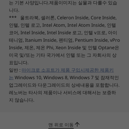
WLAN: WiFi 6E
는 기본 사양입니다.제품이미지는 실물과 다를수 있습
®
Bluetooth
5.2
니다.
*** 울트라북, 셀러론, Celeron Inside, Core Inside,
포트/슬롯
인텔, 인텔 로고, Intel Atom, Intel Atom Inside, 인텔
USB-C Thunderbolt™ 4
코어, Intel Inside, Intel Inside 로고, 인텔 v프로, 아이
USB-C
테니엄, Itanium Inside, 펜티엄, Pentium Inside, vPro
극한의 멀티태스킹도 쉽고 편리하게
USB-A
Inside, 제온, 제온 Phi, Xeon Inside 및 인텔 Optane은
HDMI
Microsoft Teams를 사용한 미팅에서 아이디어를
미국 및/또는 기타 국가에서 인텔 또는 그 자회사의 상
헤드폰/마이크 콤보
작은 화면에 메모하고 기본 디스플레이에 미러링
표입니다.
한 다음 즉시 다른 사용자와 공유할 수 있습니다.
일반 :
마이크로 소프트가 제품 구입시제공한 제품키
USB 포트 전송 속도는 근사치이며 호스트/주변 장치의 성능, 파일 속성, 시스템
보조 화면에서 시간 표시 막대를 편집하는 동안 기
는
Windows 10, Windows 8, Windows 7 및 잠재적인
구성 및 운영 환경과 같은 많은 요인에 따라 실제 속도는 달라질 수 있으며 예상
본 화면에서 동영상을 스트리밍할 수도 있습니다.
업그레이드와 다운그레이드의 상세내용을 포함합니다.
실제로 ThinkBook Plus 3세대 노트북은 멀티태스
보다 낮을 수 있습니다.
레노버는 타사의 제품이나 서비스에 대해서는 보증하
킹 작업을 쉽게 할 수 있고 애플리케이션을 쉽게 실
Pen
지 않습니다.
행할 수 있습니다.
Lenovo Integrated Pen
Optional: Lenovo E-Color Pen with color pick sensor
맨 위로 이동