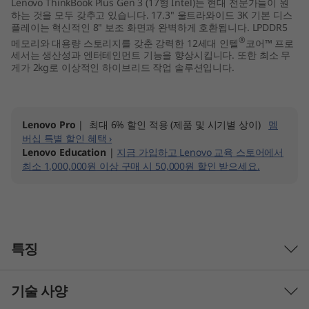
Lenovo ThinkBook Plus Gen 3 (17형 Intel)는 현대 전문가들이 원
I
하는 것을 모두 갖추고 있습니다. 17.3" 울트라와이드 3K 기본 디스
플레이는 혁신적인 8" 보조 화면과 완벽하게 호환됩니다. LPDDR5
®
메모리와 대용량 스토리지를 갖춘 강력한 12세대 인텔
코어™ 프로
n
세서는 생산성과 엔터테인먼트 기능을 향상시킵니다. 또한 최소 무
게가 2kg로 이상적인 하이브리드 작업 솔루션입니다.
t
e
Lenovo Pro
| 최대 6% 할인 적용 (제품 및 시기별 상이)
멤
l
버십 특별 할인 혜택 ›
Lenovo Education
|
지금 가입하고 Lenovo 교육 스토어에서
)
최소 1,000,000원 이상 구매 시 50,000원 할인 받으세요.
특징
기술 사양