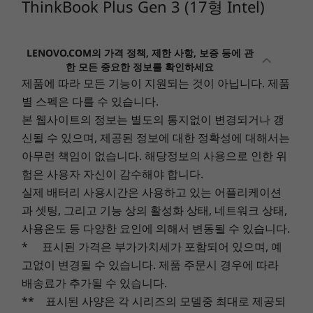
2 x 2W Harman Kardon
스테레오 스피커
ThinkBook Plus Gen 3 (17형 Intel)
최대 32GB의 메모리와 1TB의 스토리지를 갖춘
®
메모리
메모리
Dolby Atmos
스피커 시스템
ThinkBook Plus Gen 3은 최대 12세대
최대 32GB
Up to 64GB DDR5
(5600MHz), 2 x
®
카메라
Intel
Core™ i7 프로세서를 탑재하여 무엇이든 처
LENOVO.COM의 가격 정책, 제한 사항, 보증 등에 관
DIMM
한 모든 중요한 정보를 확인하세요
리할 수 있는 컴퓨팅 능력을 갖추고 있습니다. 업무
FHD IR
제품에 따라 모든 기능이 지원되는 것이 아닙니다. 제품
에 필요한 모든 작업을 빠르게 처리하고, 대규모 데
웹캠 프라이버시 셔터
저장 장치
저장 장치
별 스펙은 다를 수 있습니다.
이터셋을 분석하고, 고해상도 비디오를 편집할 수
Up to 2TB PCIe
Up to 4TB M.2
본 웹사이트의 정보는 별도의 통지없이 변경되거나 갱
SSD
PCIe Gen4 x 4
있습니다. 또한 8인치 LCD 디스플레이에는 유용한
SSD, dual SSD slot
시간 절약 앱, 위젯 및 빠른 앱 런처가 있습니다.
신될 수 있으며, 제공된 정보에 대한 정확성에 대해서는
크기(높이 x 가로 x 세로)
2280 / 2242
아무런 책임이 없습니다. 해당정보의 사용으로 인한 위
compatible
17.95mm x 410mm x 228mm
험은 사용자 자신이 감수해야 합니다.
무게
실제 배터리 사용시간은 사용하고 있는 어플리케이션
쇼핑하기
쇼핑
최소 무게: 2kg
과 셋팅, 그리고 기능 상의 활성화 상태, 네트워크 상태,
사용온도 등 다양한 요인에 의해서 변동될 수 있습니다.
색상
* 표시된 가격은 부가가치세가 포함되어 있으며, 예
Explore All Laptops
스톰 그레이
고없이 변경될 수 있습니다. 제품 주문시 경우에 따라
배송료가 추가될 수 있습니다.
연결
** 표시된 사양은 각 시리즈의 모델중 최대로 제공되