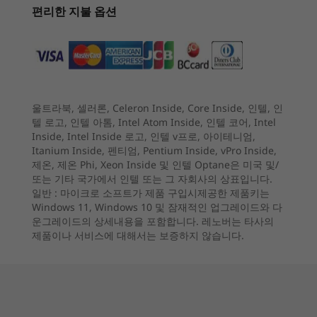
LCD 사용: 최대 6.5시간 (MM2018)*
리하게 메인 디스플레이를 복제하거나 화면을 확
편리한 지불 옵션
(11)
(48)
(1
장하여 매일 최대한 활용할 수 있습니다.
3
-
Thunderbolt™ 4
®
*모든 배터리 시간은 MobileMark
2018 배터리 타임 벤치마크 테스트 결과를
기반으로 한 근사치입니다. 실제 배터리 타임은 제품 구성 및 사용 방식, 소프트
4
-
헤드폰/마이크 콤보
웨어 사용, 무선 기능, 전원 관리 설정, 화면 밝기 등 여러 요인에 따라 달라질 수
있습니다. 최대 배터리 용량은 사용 기간에 따라 줄어듭니다.
울트라북, 셀러론, Celeron Inside, Core Inside, 인텔, 인
5
-
USB-C 3.2 Gen 2
텔 로고, 인텔 아톰, Intel Atom Inside, 인텔 코어, Intel
시작 가격
시작 가격
저장 장치
Inside, Intel Inside 로고, 인텔 v프로, 아이테니엄,
₩1,338,931
₩1,391
Itanium Inside, 펜티엄, Pentium Inside, vPro Inside,
최대 1TB PCIe SSD
제온, 제온 Phi, Xeon Inside 및 인텔 Optane은 미국 및/
또는 기타 국가에서 인텔 또는 그 자회사의 상표입니다.
그래픽
프로세서
프로세서
일반 :
마이크로 소프트가 제품 구입시제공한 제품키는
최대 12th Gen
Up to Intel®
®
®
e
Windows 11, Windows 10 및 잠재적인 업그레이드와 다
Intel
Iris
X
그래픽
Intel® Core™ i7
Core™ Ultra
운그레이드의 상세내용을 포함합니다. 레노버는 타사의
(Series 2) 7 255H
제품이나 서비스에 대해서는 보증하지 않습니다.
& 255U
보안
Discrete Trusted Platform Module (dTPM) 2.0
운영 체제
운영 체제
최대 Windows 11
Up to Windows 11
오디오
Pro
Pro
멀티스크린으로 가능한 궁극의 생산성
®