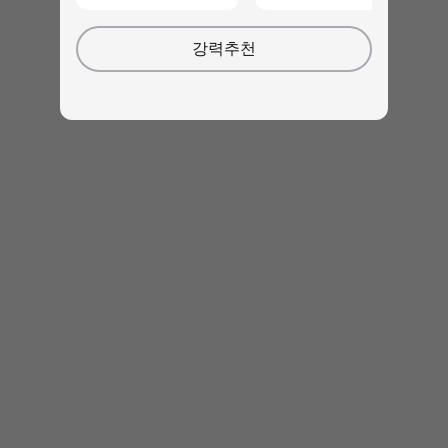
와이드 스크린을 가진 ThinkBook Plus 3세대의 메
강력추천
인 화면은 그저 뛰어납니다. 17.3인치 3k 디스플레
이의 너비는 높이보다 두 배 이상 넓으며 화면 대
본체 비율이 90%가 넘는 놀라운 수준입니다ㅣ.
3072 x 1440 픽셀, 400니트의 밝기 및 Dolby
Vision™을 통해 스프레드시트에서 영화까지 모든
것이 더 선명하고 또렷합니다. 아이세이프
®)
(Eyesafe
인증도 획등하여 사용자의 눈에도 더 편
안합니다.