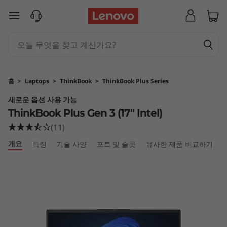
T
주요 콘텐츠로 건너뛰기
h
i
n
홈
>
Laptops
>
ThinkBook
>
ThinkBook Plus Series
k
새로운 옵션 사용 가능
ThinkBook Plus Gen 3 (17" Intel)
B
(11)
o
개요
특징
기술 사양
포트 및 슬롯
유사한 제품 비교하기
o
k
P