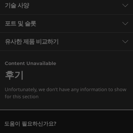
기술 사양
Speed meets endurance
Fueled by AMD Ryzen™ processors, the Legion
포트 및 슬롯
Performance
Pro 7 Gen 8 (16" AMD) gaming laptop gives you
the searing power and performance to game,
Processor
stream, and create without compromising
유사한 제품 비교하기
AMD Ryzen™ 9 7945HX
battery life.
3 Similiar products selected
Operating System
Content Unavailable
Up to Windows 11 Pro
후기
What specs do you want to compare?
Graphics
Unfortunately, we don’t have any information to show
프로세서
운영 체제
메모리
저장 장치
디스
®
Up to NVIDIA
GeForce RTX™ 4090 Laptop GPU, 16GB
for this section
GDDR6 (175W), 2040MHz Boost Clock
현재 보고 있는
Memory
1
-
Ethernet (RJ45)
Legion Pro 7
Legion Pro 7i
Legion P
Up to 32GB overclocked DDR5 (2 x 16GB 6000MHz)
도움이 필요하신가요?
(16", Gen 8)
(16'', Gen 10)
(16'', Gen