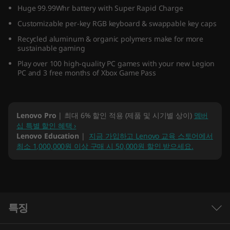
Huge 99.99Whr battery with Super Rapid Charge
)
Customizable per-key RGB keyboard & swappable key caps
Recycled aluminum & organic polymers make for more
sustainable gaming
Play over 100 high-quality PC games with your new Legion
PC and 3 free months of Xbox Game Pass
Lenovo Pro
| 최대 6% 할인 적용 (제품 및 시기별 상이)
멤버
십 특별 할인 혜택 ›
Lenovo Education
|
지금 가입하고 Lenovo 교육 스토어에서
최소 1,000,000원 이상 구매 시 50,000원 할인 받으세요.
특징