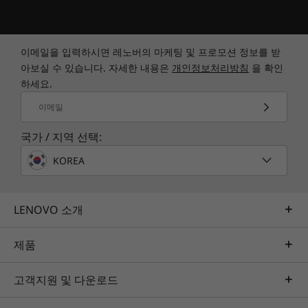
Starting at 2.8kg / 6.17lbs
optimizing thermal efficiency and performance
for power-intensive games and apps. In
Keyboard
addition, liquid metal enhances heat transfer
이메일을 입력하시면 레노버의 마케팅 및 프로모션 정보를 받
1.5mm key travel
from the CPU, while the extra-wide vapor
아보실 수 있습니다. 자세한 내용은
개인정보처리방침
을 확인
0.2mm ditch
chamber for both the CPU and GPU, along
하세요.
Per-key RGB
with hybrid heat pipe technology, keeps
100% anti-ghosting
이메일
everything ultra-cool in the heat of the battle.
Swappable keycap set (WASD)
국가 / 지역 선택:
Legion Spectrum RGB software support
KOREA
Color
Onyx Grey
LENOVO 소개
Specifications may vary depending upon region / model.
제품
Sustainability
고객지원 및 다운로드
Material