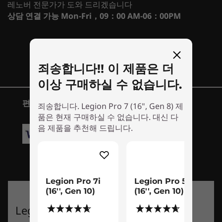
Fully powered NVIDIA® GeForce RTX™
Storage
레노버 전문가가 도와 드리겠습니다
(298)
(2
2
-
USB-C 3.2 Gen 2 (DisplayPort™ 1.4, power delivery
graphics cards. Beyond fast.
상담 연결 가능
Mon-Fri，09：00 AM-06：00PM
Up to 2TB (2 x 1TB) PCIe SSD Gen 4
140W)
®
For gamers and creators, NVIDIA
GeForce
Battery
RTX™ 40 Series GPUs are beyond fast.
3
-
HDMI 2.1
채팅 시작하기!
Up to 99.99Whr
Supercharged by the ultra-efficient NVIDIA Ada
Up to 8 hours (target)
죄송합니다!! 이 제품은 더
Lovelace architecture, they deliver a quantum
Super Rapid Charge (30-minute charge for 0-70%
4
-
USB-A 3.2 Gen 1 (1 always on 5V2A)
이상 구매하실 수 없습니다.
leap in performance and AI-powered graphics.
capacity, or 80-minute charge for 0-100% capacity)
시작 가격
시작 가격
Dive into lifelike virtual worlds with ray tracing
₩4,574,181
₩2,923
편리한 지불 옵션
죄송합니다. Legion Pro 7 (16", Gen 8) 제
and ultra-high FPS gaming with ultra-low
Audio
5
-
Power input
품은 현재 구매하실 수 없습니다. 대신 다
latency. And discover revolutionary new ways
®
음 제품을 추천해 드립니다.
2 x 2W Harman
Super Linear Speaker System
프로세서
프로세서
to create unprecedented workflow
Up to Intel®
Up to Inte
Smart amp
acceleration.
6
-
Headphone / mic combo
Core™ Ultra 9
Core™ Ultr
Nahimic Audio
275HX
275HX
Camera
7
-
Webcam privacy e-shutter
Legion Pro 7i
Legion Pro 5i
운영 체제
운영 체제
Built-in Webcam (up to 1080p)
(16'', Gen 10)
(16'', Gen 10)
Up to Windows 11
Up to Win
Webcam privacy e-shutter
Pro
Pro
Legion Pro 7 Gen 8 (16" AMD)
(298)
(221)
8
-
USB-A 3.2 Gen 1
Tobii Horizon support