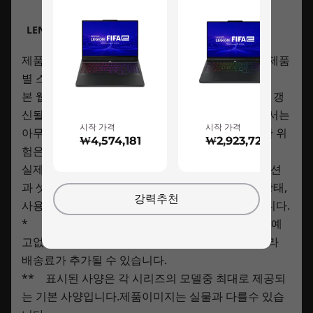
메모리
메모리
Specifications may vary depending upon region / model.
Up to 64GB
32GB
9
-
USB-A 3.2 Gen 1
LENOVO.COM의 가격 정책, 제한 사항, 보증 등에 관
한 모든 중요한 정보를 확인하세요
저장 장치
저장 장치
제품에 따라 모든 기능이 지원되는 것이 아닙니다. 제품
Connectivity
Up to 2TB SSD
Up to 2TB
10
-
USB-C 3.2 Gen 2 (DisplayPort™ 1.4)
별 스펙은 다를 수 있습니다.
Enjoy 3 months of Xbox Game Pass on
본 웹사이트의 정보는 별도의 통지없이 변경되거나 갱
Ports/Slots
Lenovo Legion devices
쇼핑하기
쇼핑
신될 수 있으며, 제공된 정보에 대한 정확성에 대해서는
Left side:
시작 가격
시작 가격
아무런 책임이 없습니다. 해당정보의 사용으로 인한 위
Play over 100 high-quality games with your
USB-C 3.2 Gen 2 (DisplayPort™ 1.4)
₩4,574,181
₩2,923,721
험은 사용자 자신이 감수해야 합니다.
new Lenovo Legion laptop and three months
USB-A 3.2 Gen 1
실제 배터리 사용시간은 사용하고 있는 어플리케이션
Explore All Laptops
of Xbox Game Pass-including EA Play. With new
과 셋팅, 그리고 기능 상의 활성화 상태, 네트워크 상태,
games added all the time, there's always
Right side:
강력추천
something new to play. Download and play in
Headphone / mic combo
사용온도 등 다양한 요인에 의해서 변동될 수 있습니다.
full fidelity or play console games from the
USB-A 3.2 Gen 1
* 표시된 가격은 부가가치세가 포함되어 있으며, 예
cloud with a connected controller.
Webcam privacy e-shutter
고없이 변경될 수 있습니다. 제품 주문시 경우에 따라
배송료가 추가될 수 있습니다.
Rear:
** 표시된 사양은 각 시리즈의 모델중 최대로 제공되
Power input
는 기본 사양입니다.제품이미지는 실물과 다를수 있습
USB-C 3.2 Gen 2 (DisplayPort™ 1.4, power delivery