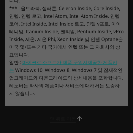
니다.
140W)
*** 울트라북, 셀러론, Celeron Inside, Core Inside,
2 x USB-A 3.2 Gen 1 (1 always on 5V2A)
인텔, 인텔 로고, Intel Atom, Intel Atom Inside, 인텔
HDMI 2.1
코어, Intel Inside, Intel Inside 로고, 인텔 v프로, 아이
Ethernet (RJ45)
테니엄, Itanium Inside, 펜티엄, Pentium Inside, vPro
Inside, 제온, 제온 Phi, Xeon Inside 및 인텔 Optane은
* USB port transfer speeds are approximate and depend on many factors, such as
미국 및/또는 기타 국가에서 인텔 또는 그 자회사의 상
processing capability of host/peripheral devices, file attributes, system configuration
Smarter AI gaming
표입니다.
and operating environments; actual speeds will vary and may be less than expected.
일반 :
마이크로 소프트가 제품 구입시제공한 제품키
Thanks to the Legion Pro 7 Gen 8’s state-of-
는
Windows 10, Windows 8, Windows 7 및 잠재적인
the-art LA2-Q AI chip, Lenovo Legion AI Engine+
WiFi
업그레이드와 다운그레이드의 상세내용을 포함합니다.
is smarter than ever. Leveraging a host of
2 x 2 WiFi 6E*
레노버는 타사의 제품이나 서비스에 대해서는 보증하
system sensors across key components, in
®
Starting at Bluetooth
5.1
지 않습니다.
real-time, it deploys a Smart Engine to optimize
your game for maximum FPS. What’s more, the
* 6GHz WiFi 6E operation is dependent on the support of the operating system,
Smart Engine gets better over time, ensuring
maximum system performance to wipe the
routers/APs/gateways that support WiFi 6E, along with the regional regulatory
맨 위로 이동
floor with the competition for years to come.
certifications and spectrum allocation.