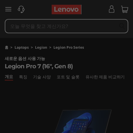
L
주요 콘텐츠로 건너뛰기
e
g
i
홈
>
Laptops
>
Legion
>
Legion Pro Series
o
새로운 옵션 사용 가능
Legion Pro 7 (16", Gen 8)
n
개요
특징
기술 사양
포트 및 슬롯
유사한 제품 비교하기
P
r
o
7