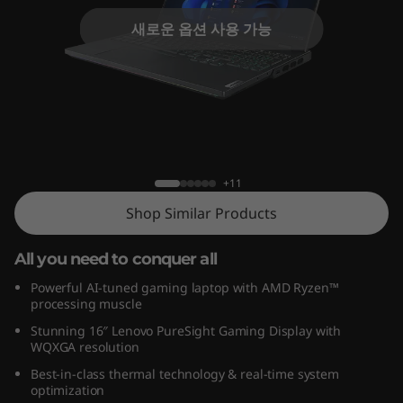
G
새로운 옵션 사용 가능
e
n
8
(
Legion Pro 7 (16", Gen 8)
+11
1
Shop Similar Products
6
All you need to conquer all
"
Powerful AI-tuned gaming laptop with AMD Ryzen™
A
processing muscle
Stunning 16″ Lenovo PureSight Gaming Display with
M
WQXGA resolution
Best-in-class thermal technology & real-time system
D
optimization