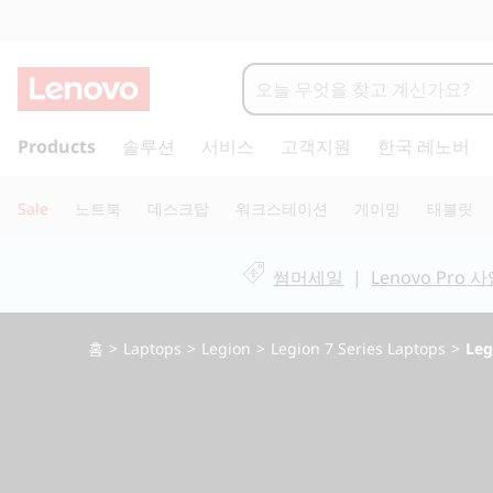
L
e
g
주
Products
솔루션
서비스
고객지원
한국 레노버
요
i
콘
텐
o
Sale
노트북
데스크탑
워크스테이션
게이밍
태블릿
츠
n
로
건
썸머세일
|
Lenovo Pro
P
너
뛰
r
기
홈
>
Laptops
>
Legion
>
Legion 7 Series Laptops
>
Leg
o
7