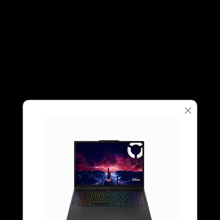
HDMI
DisplayPort™
DLSS는 AI를 사용하여 FPS를 높이고, 지연
4세대 
쇼핑하기
쇼핑
®
시간을 줄이며, 이미지 품질을 개선하는 신
속화된
NVIDIA
Encoder(9세대 3개)
9
-
HDMI® 2.1(최대 8K@60Hz 지원)
경망 렌더링 기술 모음입니다. DLSS 4는
해 전
®
NVIDIA
Decoder(6세대 2개)
GeForce RTX 50 시리즈 노트북 GPU와 5
CUDA 기능(12.8)
Explore All Laptops
세대 Tensor 코어로 구동되는 새로운 멀티
10
-
전원 입력
프레임 생성 및 초고해상도 기술을 선보입
니다.
메모리
최대 32GB DDR5 5600MT/s*
*명시된 메모리 사양 주파수와 실제 시스템 지원 주파수는 구성에 따라 달라질 수 있습니다.
모든 도전에 최적화된 AI 맞춤 설정
스토리지
Lenovo AI Engine+로
최대 2TB M.2 PCIe Gen4 SSD(2242)
지능적 설계 경험
배터리
Lenovo AI 코어(LA1) 기반 Lenovo AI Engine+로
충전식 리튬 이온 배터리:
FPS를 높이고, 끊김 없이 스트리밍하며, 대학 과제
80Whr 초고속 충전