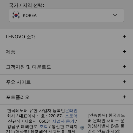
국가 / 지역 선택:
KOREA
Legion 5 Gen 10 노트북 이외의 액세서리 및 장치는 별도
판매됩니다.
LENOVO 소개
진정한
®
Nahimic
by SteelSeries 게임용 오디
제품
오. AI 기반의 몰입감 넘치는 3D 오디오
게이밍
고객지원 및 다운로드
®
Nahimic
by SteelSeries는 AI 기술을 활
대학생을
용하여 몰입감 넘치는 3D 오디오와 맞춤 사
키보드
주요 사이트
운드 프로필을 제공하여 게이밍 경험을 혁
Lenov
신합니다. Nahimic의 AI Smart Profile은
을 사용
오디오 설정을 자동으로 조정하여 사용자
포트폴리오
동기
가 게임에서 가장 이상적인 사운드 지점을
한국레노버 유한
사업자 등록번
온라인
경험하도록 지원합니다.
[인증범위] 한국레노
회사 / 대표이사 :
호 : 220-87-
스토어
버 온라인 서비스 운
신규식 / 서울시
06031
사업자
문의
/
영(심사받지 않은 물
강남구 테헤란로
조회
/ 통신판
고객지
리적 인프라 제외)
211 (역삼동) 한국
매업 신고번호
원센