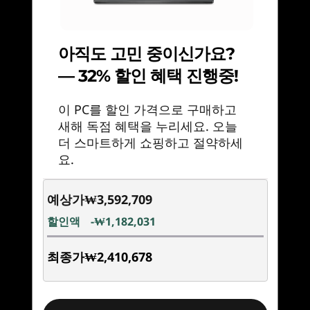
도 여유롭게 처리하세요. 밸런스 모드에서 시나리
60Whr 초고속 충전
오 감지 기능을 사용하여 게임과 앱의 설정을 유연
오디오
하게 최적화합니다. Legion Space를 통해 간편하
게 관리하고, 게이밍과 학업 모두에서 AI 튜닝 성능
아직도 고민 중이신가요?
®
Nahimic
Audio
을 경험할 수 있습니다.
— 32% 할인 혜택 진행중!
®
2 x 2W Harman
스피커
이 PC를 할인 가격으로 구매하고
카메라
새해 독점 혜택을 누리세요. 오늘
5MP 웹캠(E-셔터 포함)
더 스마트하게 쇼핑하고 절약하세
720p HD 웹캠(E-셔터 포함)
요.
연결성
예상가
₩3,592,709
포트/슬롯
할인액
-₩1,182,031
왼쪽:
최종가
₩2,410,678
®
USB-C
(USB 10Gbps), 전원 공급 3.0/65-
100W/DisplayPort 2.1 포함
LENOVO PURESIGHT OLED 게이밍
®
®
USB-C
(USB4
40Gbps), DisplayPort 1.4 포함