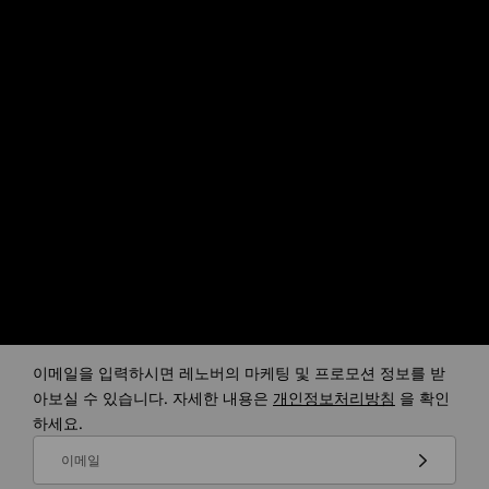
5 Gen 10 노트북은 가벼우면서도 뛰어난
기존 대
내구성을 자랑합니다. OLED 모델은 항공우
리한 
주 등급 알루미늄 상판과 첨단 도정 기술이
되고 
적용되어, 세련된 디자인과 한층 강화된 내
한 장
구성을 실현합니다.
게임 성능 업그레이드
이메일을 입력하시면 레노버의 마케팅 및 프로모션 정보를 받
아보실 수 있습니다. 자세한 내용은
개인정보처리방침
을 확인
하세요.
이메일