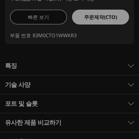
주문제작(CTO)
빠른 보기
부품 번호
83M0CTO1WWKR3
특징
기술 사양
일상에 가치를 더하는 성
능의 힘
포트 및 슬롯
성능
Lenovo Legion 5 Gen 10 노트북은 모바일용
프로세서
AMD Ryzen™ 200 시리즈 프로세서를 기반으로,
유사한 제품 비교하기
AMD Ryzen™ 7 260 프로세서
안정적인 성능과 하루 종일 지속되는 배터리 수명,
그리고 대부분 모델에서 제공되는 기본적인 AI 경