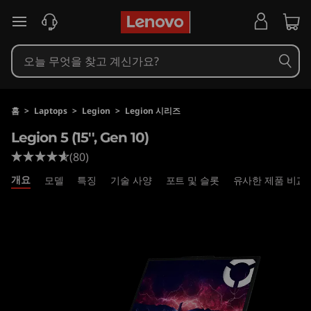
L
주요 콘텐츠로 건너뛰기
e
n
o
홈
>
Laptops
>
Legion
>
Legion 시리즈
v
Legion 5 (15'', Gen 10)
(80)
o
개요
모델
특징
기술 사양
포트 및 슬롯
유사한 제품 비교
L
e
g
i