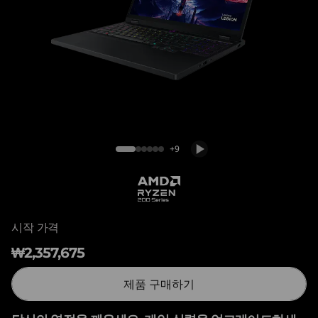
o
n
5
G
e
Legion 5 (15'', Gen 10)
n
+9
1
0
시작 가격
(
₩2,357,675
1
제품 구매하기
5