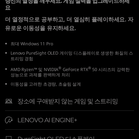
당신의 열정을 깨우세요. 게임 실력을 업그레이드하세
″
요
더 열정적으로 공부하고, 더 열심히 플레이하세요. 자
A
유로운 이동성을 유지하세요.
M
최대 Windows 11 Pro
D
Lenovo PureSight OLED 게이밍 디스플레이로 생생한 화질의 스
트리밍 경험
)
®
®
AMD Ryzen™ 및 NVIDIA
GeForce RTX
50 시리즈의 강력한
L
성능으로 과제를 완벽하게 처리
이동성을 고려한 초경량, 초슬림 설계
a
p
장소에 구애받지 않는 게임 및 스트리밍
t
LENOVO AI ENGINE+
o