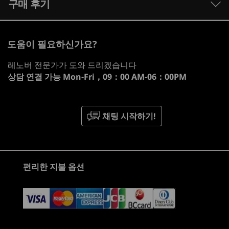
3 Similiar products selected
구매 후기
운영 체제
험을 제공하며, 고성능 컴퓨팅 기술을 현재는 물론
최대 Windows 11 Pro
미래에도 지속적으로 이용할 수 있도록 지원합니
What specs do you want to compare?
다.
신경망 처리 장치(NPU)
도움이 필요하신가요?
프로세서
운영 체제
메모리
저장 장치
디스
초당 최대 16조 회 연산(TOPS) AI 성능
레노버 전문가가 도와 드리겠습니다
상담 연결 가능
Mon-Fri，09：00 AM-06：00PM
그래픽
현재 보고 있는
®
®
NVIDIA
GeForce RTX
5070 노트북 GPU(8GB GDDR7,
1
-
이더넷(RJ45)
Legion 5 (15'',
Legion 7i (16",
Legion 5i
128비트, 115W(15W 부스트 포함), 2347Mhz 부스트 클럭,
채팅 시작하기!
Gen 10)
Gen 10)
Gen 10)
798 AI TOPS, 4608 CUDA 코어)
2
-
USB-C®(USB 10Gbps), 전원 공급 3.0/65-
®
®
NVIDIA
GeForce RTX
5060 노트북 GPU(8GB GDDR7,
(80)
(88)
(9
100W/DisplayPort 2.1 포함
128비트, 115W(15W 부스트 포함), 2497MHz 부스트 클럭,
572 AI TOPS, 3328 CUDA 코어)
편리한 지불 옵션
3
-
USB-C®(USB4® 40Gbps), DisplayPort 1.4 포함
MUX 지원:
Legion 5 Gen 10 노트북 이외의 액세서리 및 장치는 별도 판매됩니
NVIDIA®
50 시리즈 지원 기술
4
-
USB-A(USB 5Gbps)
다.
®
NVIDIA
DLSS 4
시작 가격
시작 가격
시작 가격