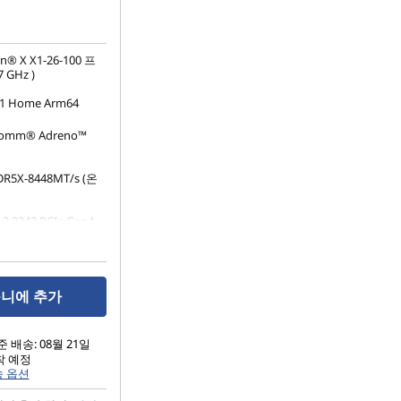
n® X X1-26-100 프
 GHz )
1 Home Arm64
omm® Adreno™
DR5X-8448MT/s (온
.2 2242 PCIe Gen4
니에 추가
 배송: 08월 21일
착 예정
송 옵션