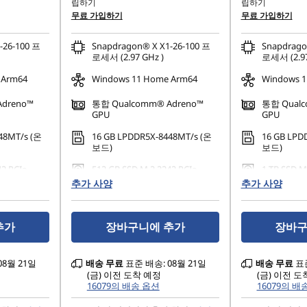
립하기
립하기
무료 가입하기
무료 가입하기
-26-100 프
Snapdragon® X X1-26-100 프
Snapdrago
로세서 (2.97 GHz )
로세서 (2.97
 Arm64
Windows 11 Home Arm64
Windows 1
Adreno™
통합 Qualcomm® Adreno™
통합 Qualc
GPU
GPU
48MT/s (온
16 GB LPDDR5X-8448MT/s (온
16 GB LPD
보드)
보드)
42 PCIe
512 GB SSD M.2 2242 PCIe
1 TB SSD M
Gen4 TLC
TLC
추가 사양
추가 사양
추가
장바구니에 추가
장바구
08월 21일
배송
무료
표준 배송: 08월 21일
배송
무료
표준
(금) 이전 도착 예정
(금) 이전 도
16079의 배송 옵션
16079의 배