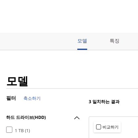
t
o
p
모델
특징
모델
필터
축소하기
3
일치하는 결과
하드 드라이브(HDD)
비교하기
1 TB (1)