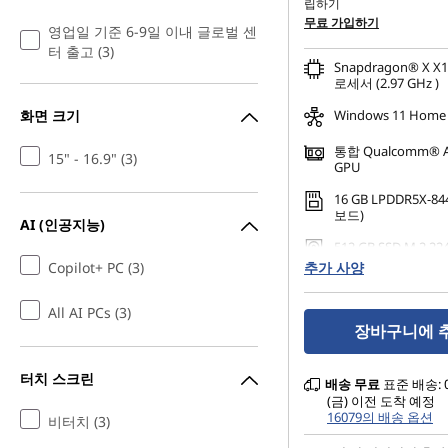
립하기
무료 가입하기
영업일 기준 6-9일 이내 글로벌 센
터 출고 (3)
Snapdragon® X X1
로세서 (2.97 GHz )
화면 크기
Windows 11 Home
통합 Qualcomm® 
15" - 16.9" (3)
GPU
16 GB LPDDR5X-84
보드)
AI (인공지능)
512 GB SSD M.2 22
Gen4 TLC
Copilot+ PC (3)
추가 사양
All AI PCs (3)
장바구니에 
터치 스크린
배송
무료
표준 배송: 
(금) 이전 도착 예정
16079의 배송 옵션
비터치 (3)