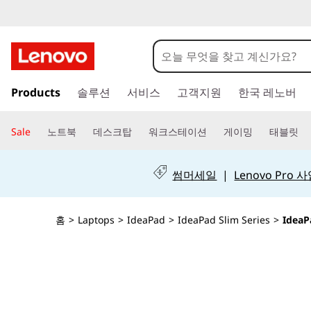
L
e
n
주
Products
솔루션
서비스
고객지원
한국 레노버
요
o
콘
텐
v
Sale
노트북
데스크탑
워크스테이션
게이밍
태블릿
츠
o
로
건
썸머세일
|
Lenovo Pro
I
너
뛰
d
기
홈
>
Laptops
>
IdeaPad
>
IdeaPad Slim Series
>
IdeaP
e
a