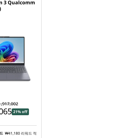
im 3 Qualcomm
)
,917,002
065
21% off
₩41,180
리워드 적
워드