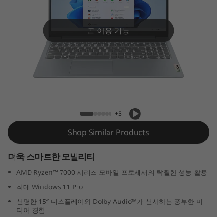
m
3
곧 이용 가능
G
e
n
IdeaPad Slim 3 (15", Gen 8)
8
+5
(
Shop Similar Products
1
더욱 스마트한 모빌리티
5
AMD Ryzen™ 7000 시리즈 모바일 프로세서의 탁월한 성능 활용
″
최대 Windows 11 Pro
선명한 15″ 디스플레이와 Dolby Audio™가 선사하는 풍부한 미
A
디어 경험