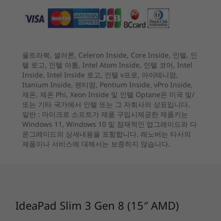
®
*모든 배터리 수명은 MobileMark
2018 배터리 수명 벤치마크 테스트를
더 크고 선명하게
사용한 결과를 기반으로 한 근사치입니다. 실제 배터리 수명은 제품 구성
4
-
USB-A 3.2 Gen 1
및 사용, 소프트웨어 사용, 무선 기능, 전원 관리 설정, 화면 밝기 등 여러 요
디스플레이 표면적의 88%를 차지하는 IdeaPad
소에 따라 달라질 수 있습니다. 배터리의 최대 용량은 시간과 사용량에 따
Slim 3 Gen 8 노트북의 화면은 마치 허공에 떠 있
라 감소합니다.
울트라북, 셀러론, Celeron Inside, Core Inside, 인텔, 인
5
-
HDMI 1.4
는 듯한 화면을 구현하여 풍부한 미디어 경험을 선
시작 가격
시작 가격
텔 로고, 인텔 아톰, Intel Atom Inside, 인텔 코어, Intel
사합니다. 또한 TÜV Low Blue Light 인증을 받은
오디오
₩1,378,943
₩1,385
Inside, Intel Inside 로고, 인텔 v프로, 아이테니엄,
디스플레이 덕분에 몇 시간 동안 작업해도 눈이 쉽
Itanium Inside, 펜티엄, Pentium Inside, vPro Inside,
2 x 1.5W 전면 스피커, Dolby Audio™
6
-
USB-C 3.2 Gen 1
제온, 제온 Phi, Xeon Inside 및 인텔 Optane은 미국 및/
게 피로해지지 않습니다. 영상도 탁월하지만
듀얼 마이크 배열
프로세서
프로세서
또는 기타 국가에서 인텔 또는 그 자회사의 상표입니다.
Dolby Audio™의 놀라운 사운드로 귀도 즐거울 수
Up to AMD
Snapdragon® X
일반 :
마이크로 소프트가 제품 구입시제공한 제품키는
있습니다.
7
-
헤드폰/마이크 콤보
카메라
Ryzen™ 7 7730U
Series Platform
Windows 11, Windows 10 및 잠재적인 업그레이드와 다
Mobile Processor
운그레이드의 상세내용을 포함합니다. 레노버는 타사의
HD/FHD 웹캠
제품이나 서비스에 대해서는 보증하지 않습니다.
Webcam privacy shutter, fixed focus
운영 체제
운영 체제
Up to Windows 11
Up to Windows 11
포트/슬롯
Pro
Pro
USB-C 3.2 Gen 1 (support data transfer, Power Delivery
and DisplayPort 1.2)
메모리
메모리
IdeaPad Slim 3 Gen 8 (15″ AMD)
2 x USB 3.2 Gen 1
Up to 16GB
Up to 24GB
LPDDR5
LPDDR5X
HDMI 1.4