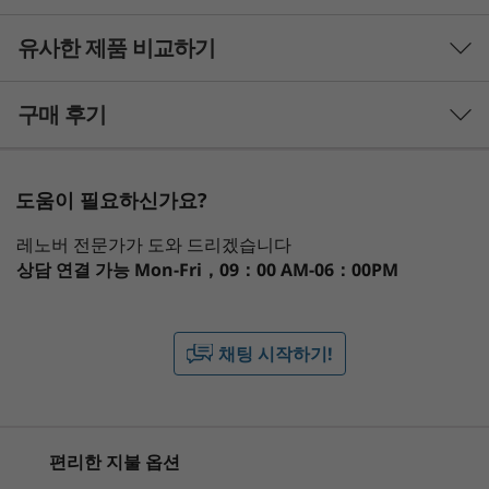
프로세서
북이면 어디서나 확실한 인상을 남길 수 있습니다.
최대 AMD Ryzen 7 7530U 모바일 프로세서
아크틱 그레이, 어비스 블루 및 프로스트 블루로 제
유사한 제품 비교하기
공되는 이 견고한 제품은 극한의 이동 환경에서도
운영 체제
군용 등급의 내구성으로 거친 낙하를 견뎌냅니다.
3 Similiar products selected
구매 후기
최대 Windows 11 Pro
그래픽
What specs do you want to compare?
도움이 필요하신가요?
내장형 AMD Radeon™ 그래픽
프로세서
운영 체제
메모리
저장 장치
디스
레노버 전문가가 도와 드리겠습니다
메모리
상담 연결 가능
Mon-Fri，09：00 AM-06：00PM
최대 16GB LPDDR4
현재 보고 있는
저장 장치
1
-
카드 판독기
IdeaPad Slim
IdeaPad Slim
IdeaPad
채팅 시작하기!
최대 1TB M2 PCIe SSD
3 (15", Gen 8)
3x
5i (14", 
Snapdragon
2
-
USB-A 3.2 Gen 1
배터리
(15'', Gen 10)
최대 10시간(MM18)
(848)
(70)
(4
편리한 지불 옵션
최대 12시간(1080p 비디오 재생)
3
-
DC 입력