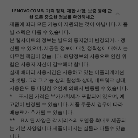
(8448MHz)
카드 판독기
LENOVO.COM의 가격 정책, 제한 사항, 보증 등에 관
헤드폰/마이크 콤보
한 모든 중요한 정보를 확인하세요
저장 장치
DC 입력
제품에 따라 모든 기능이 지원되는 것이 아닙니다. 제품
Up to 1TB M.2
PCIe Gen4 SSD
별 스펙은 다를 수 있습니다.
WiFi
(2242)
본 웹사이트의 정보는 별도의 통지없이 변경되거나 갱
최대 WiFi 6
신될 수 있으며, 제공된 정보에 대한 정확성에 대해서는
쇼핑하기
쇼핑
아무런 책임이 없습니다. 해당정보의 사용으로 인한 위
탁월한 멀티태스킹
디스플레이
험은 사용자 자신이 감수해야 합니다.
Up to 15.6” FHD (1920 x 1080) IPS, 300 nits, 45% NTSC,
스마트 전원의 적응형 성능으로 더욱 강력해진 최
실제 배터리 사용시간은 사용하고 있는 어플리케이션
Anti-glare, Non-touch
신 AMD 프로세서의 성능과 풍부한 메모리 덕분에
과 셋팅, 그리고 기능 상의 활성화 상태, 네트워크 상태,
Explore All Laptops
이동 중에도 매일 여러 애플리케이션에서 동시에
사용온도 등 다양한 요인에 의해서 변동될 수 있습니다.
크기(높이 x 가로 x 세로)
막힘없이 스마트하게 작업할 수 있습니다. 풍부한
* 표시된 가격은 부가가치세가 포함되어 있으며, 예
17.9mm x 359.3mm x 235mm / 0.70” x 14.15” x 9.25”
SSD 스토리지로 대용량 미디어 라이브러리를 빠르
고없이 변경될 수 있습니다. 제품 주문시 경우에 따라
게 저장하고 액세스할 수 있습니다.
무게
배송료가 추가될 수 있습니다.
** 표시된 사양은 각 시리즈의 모델중 최대로 제공되
최소 무게 1.62kg / 3.57lbs
는 기본 사양입니다.제품이미지는 실물과 다를수 있습
색상
니다.