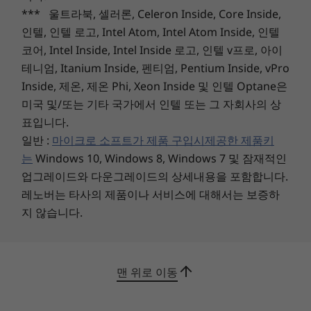
아크틱 그레이
*** 울트라북, 셀러론, Celeron Inside, Core Inside,
어비스 블루
인텔, 인텔 로고, Intel Atom, Intel Atom Inside, 인텔
프로스트 블루
코어, Intel Inside, Intel Inside 로고, 인텔 v프로, 아이
테니엄, Itanium Inside, 펜티엄, Pentium Inside, vPro
인증
Inside, 제온, 제온 Phi, Xeon Inside 및 인텔 Optane은
®
ENERGY STAR
8
미국 및/또는 기타 국가에서 인텔 또는 그 자회사의 상
EPEAT™ Silver
표입니다.
일반 :
마이크로 소프트가 제품 구입시제공한 제품키
사전 설치 소프트웨어
는
Windows 10, Windows 8, Windows 7 및 잠재적인
Alexa
업그레이드와 다운그레이드의 상세내용을 포함합니다.
레노버 Vantage
레노버는 타사의 제품이나 서비스에 대해서는 보증하
McAfee LiveSafe™
최고의 다재다능함
지 않습니다.
Microsoft Office 365(평가판)
더욱 빨라진 전력 공급, 디스플레이 출력 및 데이터
Windows 11 Home/Pro
전송을 위한 전체 기능의 USB-C 포트로 더 많은 일
기본 구성
을 빠르게 처리할 수 있습니다. 전원 버튼과 통합된
맨 위로 이동
2-in-1 지문 리더기(옵션) 및 프라이버시 셔터가 있
IdeaPad Slim 3 Gen 8(15″ AMD)
는 내장형 웹캠을 사용할 수 있습니다. 15분 충전으
65W 전원 어댑터