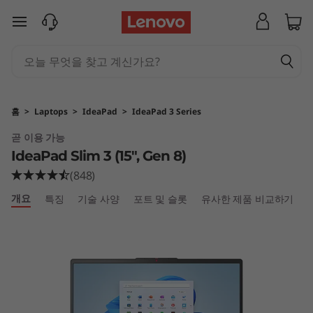
I
주요 콘텐츠로 건너뛰기
d
e
a
홈
>
Laptops
>
IdeaPad
>
IdeaPad 3 Series
P
곧 이용 가능
IdeaPad Slim 3 (15", Gen 8)
a
(848)
d
개요
특징
기술 사양
포트 및 슬롯
유사한 제품 비교하기
S
l
i