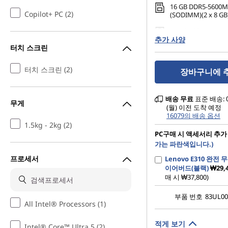
16 GB DDR5-5600M
Copilot+ PC (2)
(SODIMM)(2 x 8 GB
512 GB SSD M.2 22
추가 사양
Gen4 QLC
터치 스크린
터치 스크린 (2)
장바구니에 
배송
무료
표준 배송: 
무게
(월) 이전 도착 예정
16079의 배송 옵션
1.5kg - 2kg (2)
PC구매 시 액세서리 추가
가는 파란색입니다.)
프로세서
Lenovo E310 완전
이어버드(블랙)
₩29,
매 시 ₩37,800)
부품 번호
83UL0
All Intel® Processors (1)
적게 보기
Intel® Core™ Ultra 5 (2)