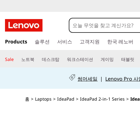
I
d
e
주
Products
솔루션
서비스
고객지원
한국 레노버
요
a
콘
텐
P
Sale
노트북
데스크탑
워크스테이션
게이밍
태블릿
츠
a
로
건
썸머세일
|
Lenovo Pro
d
너
뛰
5
기
홈
>
Laptops
>
IdeaPad
>
IdeaPad 2-in-1 Series
>
Idea
i
2