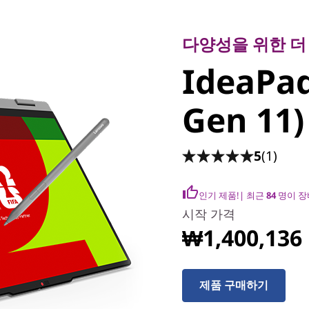
다양성을 위한 더 현
IdeaPad 5
다양성을 위한 더
IdeaPad 
(15" Gen
Gen 11)
5
(1)
인기 제품!| 최근
84
명이 장
시작 가격
₩1,400,136
제품 구매하기