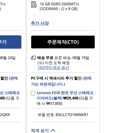
T/s
16 GB DDR5-5600MT/s
)
(SODIMM) - (2 x 8 GB)
42 PCIe
512 GB SSD M.2 2242 PCIe
추가 사양
Gen4 QLC
추가
주문제작(CTO)
08월 24일
배송
무료
표준 배송: 08월 19일
(수) 이전 도착 예정
16079의 배송 옵션
 할인
(판매
PC구매 시 액세서리 추가 할인
(판매
가는 파란색입니다.)
 무선 스테레오
Lenovo E310 완전 무선 스테레오
400
(단품 구
이어버드(블랙)
₩29,400
(단품 구
매 시 ₩37,800)
02QKR
부품 번호
83ULCTO1WWKR1
적게 보기