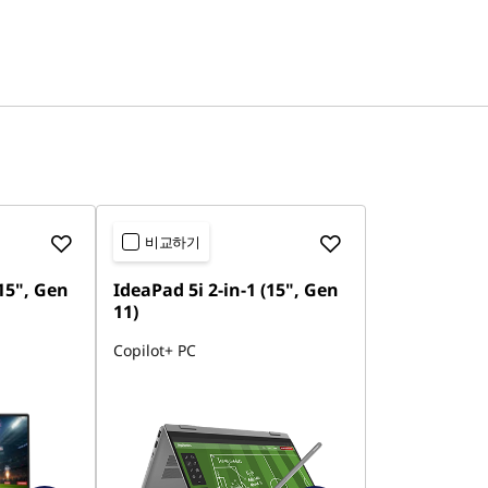
비교하기
(15", Gen
IdeaPad 5i 2-in-1 (15", Gen
11)
Copilot+ PC